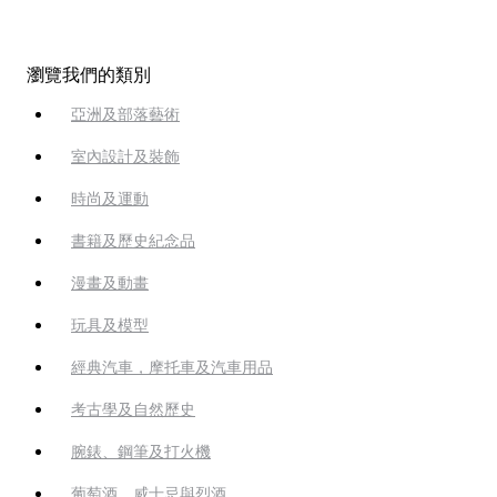
瀏覽我們的類別
亞洲及部落藝術
室內設計及裝飾
時尚及運動
書籍及歷史紀念品
漫畫及動畫
玩具及模型
經典汽車，摩托車及汽車用品
考古學及自然歷史
腕錶、鋼筆及打火機
葡萄酒、威士忌與烈酒