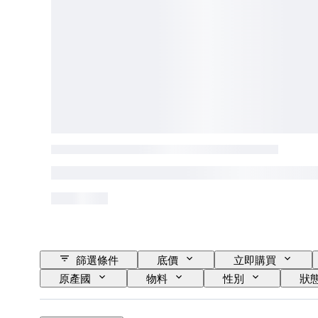
篩選條件
底價
立即購買
原產國
物料
性別
狀
鞋尺寸