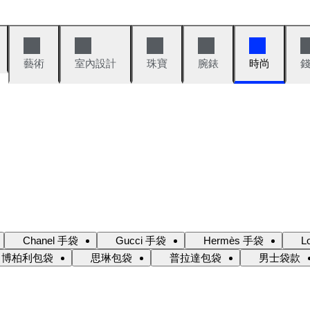
藝術
室內設計
珠寶
腕錶
時尚
Chanel 手袋
Gucci 手袋
Hermès 手袋
L
博柏利包袋
思琳包袋
普拉達包袋
男士袋款