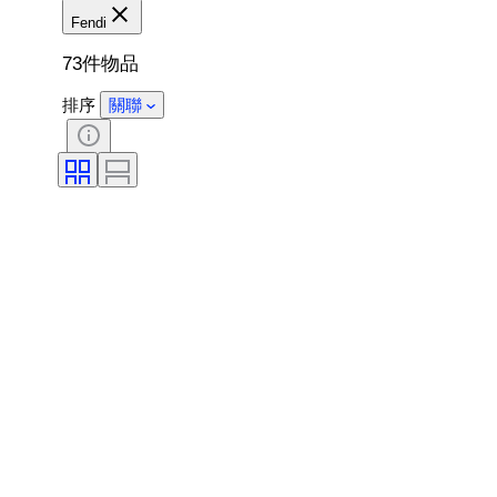
Fendi
73件物品
排序
關聯