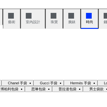
藝術
室內設計
珠寶
腕錶
時尚
Chanel 手袋
Gucci 手袋
Hermès 手袋
L
博柏利包袋
思琳包袋
普拉達包袋
男士袋款