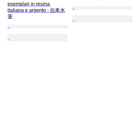
esemplari in resina 
italiana e argento - 自來水
筆