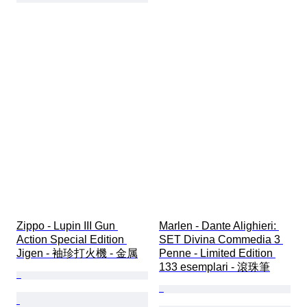
Zippo - Lupin III Gun 
Marlen - Dante Alighieri: 
Action Special Edition 
SET Divina Commedia 3 
Jigen - 袖珍打火機 - 金属
Penne - Limited Edition 
133 esemplari - 滾珠筆