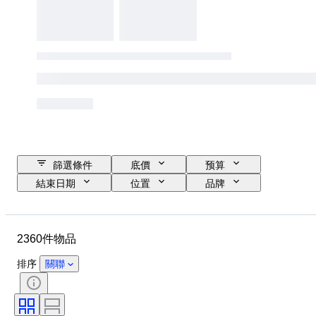
篩選條件
底價
预算
結束日期
位置
品牌
物品
原產國
物料
狀態
額外
時期
2360件物品
款式
簽名
語言
顏色
錶芯
自鳴鐘
排序
關聯
原件/副本
時鐘類型
電力儲備
鋼筆尖尺寸
時代
創作者
型號