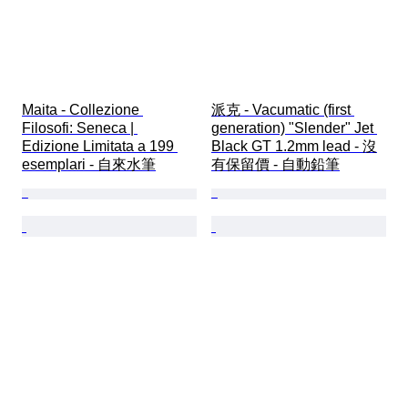
Maita - Collezione 
派克 - Vacumatic (first 
Filosofi: Seneca | 
generation) "Slender" Jet 
Edizione Limitata a 199 
Black GT 1.2mm lead - 沒
esemplari - 自來水筆
有保留價 - 自動鉛筆