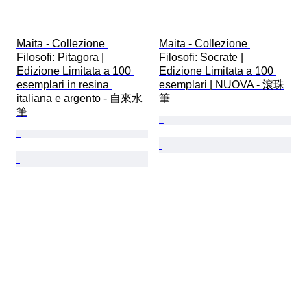
Maita - Collezione 
Maita - Collezione 
Filosofi: Pitagora | 
Filosofi: Socrate | 
Edizione Limitata a 100 
Edizione Limitata a 100 
esemplari in resina 
esemplari | NUOVA - 滾珠
italiana e argento - 自來水
筆
筆