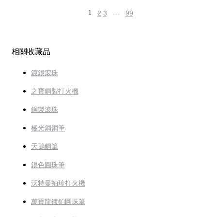
1
2
3
…
99
相關收藏品
鍍銀滾珠
之寶鋼製打火機
鋼製滾珠
極光鋼鋼筆
天鵝鋼筆
銀色圓珠筆
沃特曼袖珍打火機
萬寶龍鍍鉑圓珠筆