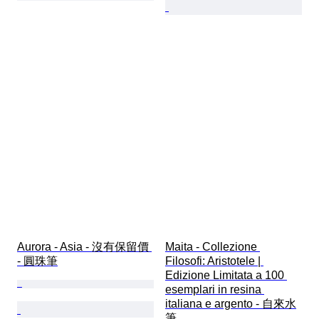
Aurora - Asia - 沒有保留價 
Maita - Collezione 
- 圓珠筆
Filosofi: Aristotele | 
Edizione Limitata a 100 
esemplari in resina 
italiana e argento - 自來水
筆