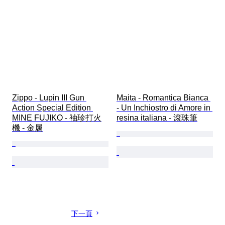
Zippo - Lupin III Gun 
Maita - Romantica Bianca 
Action Special Edition 
- Un Inchiostro di Amore in 
MINE FUJIKO - 袖珍打火
resina italiana - 滾珠筆
機 - 金属
下一頁