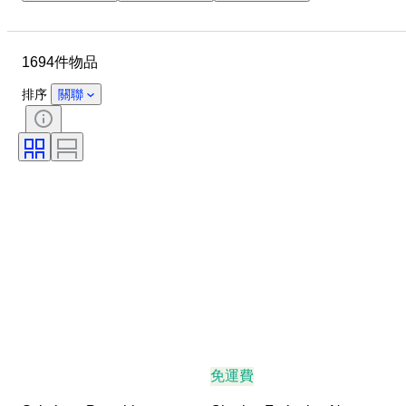
款式
技術
藝術家
位置
標題
時期
1694件物品
簽名
顏色
出售者：
版
排序
關聯
免運費