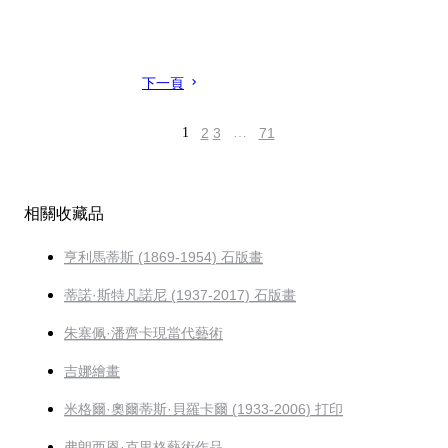
下一頁
1
2
3
…
71
相關收藏品
亨利馬蒂斯 (1869-1954) 石版畫
蒂諾·斯特凡諾尼 (1937-2017) 石版畫
朱塞佩·潘齊卡現當代藝術
吉娜繪畫
米格爾·奧爾蒂斯·貝羅卡爾 (1933-2006) 打印
弗朗西恩·克里格藝術作品