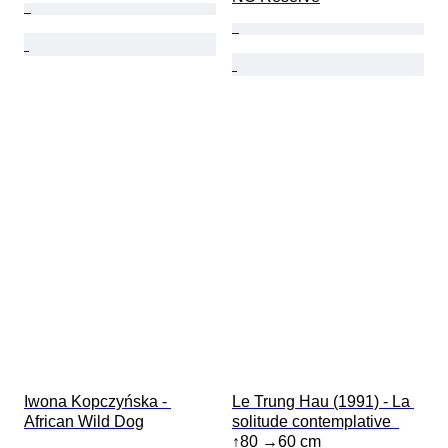
Iwona Kopczyńska - 
Le Trung Hau (1991) - La 
African Wild Dog
solitude contemplative  
↑80 →60 cm