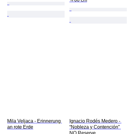
Mila Veljaca - Erinnerung 
Ignacio Rodés Medero - 
an rote Erde
“Nobleza y Contención” 
NO Reserve