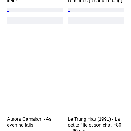
fields
Diminous (Ready to hang)
Aurora Camaiani - As 
Le Trung Hau (1991) - La 
evening falls
petite fille et son chat  ↑80 
→60 cm