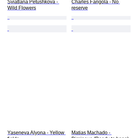
Sviatlana Petushkova - 
Charles Farigola - No 
Wild Flowers
reserve
Yaseneva Alyona - Yellow 
Matias Machado - 