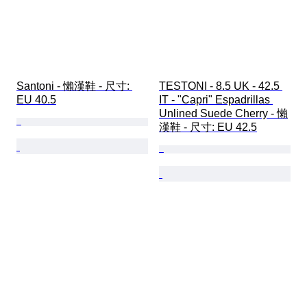
Santoni - 懶漢鞋 - 尺寸: 
TESTONI - 8.5 UK - 42.5 
EU 40.5
IT - "Capri" Espadrillas 
Unlined Suede Cherry - 懶
漢鞋 - 尺寸: EU 42.5