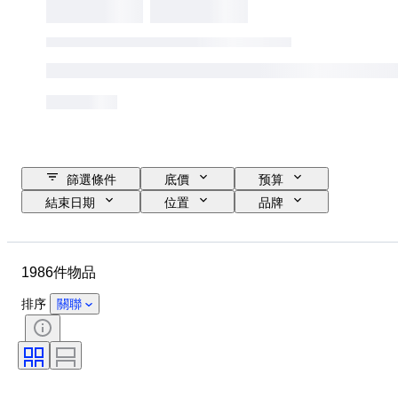
篩選條件
底價
预算
結束日期
位置
品牌
鞋尺寸
物品
原產國
物料
性別
狀態
1986件物品
簽名
顏色
時代
包括配件
圖案
型號
排序
關聯