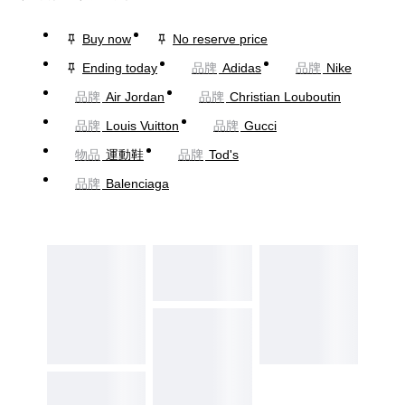
Buy now
No reserve price
Ending today
品牌
Adidas
品牌
Nike
品牌
Air Jordan
品牌
Christian Louboutin
品牌
Louis Vuitton
品牌
Gucci
物品
運動鞋
品牌
Tod's
品牌
Balenciaga