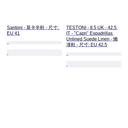
Santoni - 莫卡辛鞋 - 尺寸: 
TESTONI - 8.5 UK - 42.5 
EU 41
IT - "Capri" Espadrillas 
Unlined Suede Linen - 懶
漢鞋 - 尺寸: EU 42.5