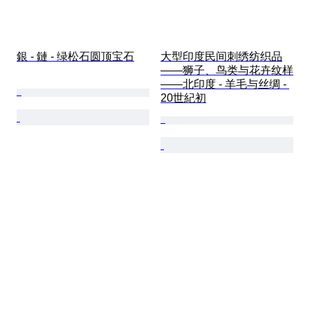
銀 - 鏈 - 绿松石圆顶宝石
大型印度民间刺绣纺织品
——狮子、鸟类与花卉纹样
——北印度 - 羊毛与丝绸 - 
20世紀初