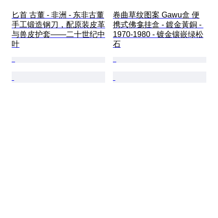
匕首 古董 - 非洲 - 东非古董
卷曲草纹图案 Gawu盒 便
手工锻造钢刀，配原装皮革
携式佛龛挂盒 - 鍍金黃銅 - 
与兽皮护套——二十世纪中
1970-1980 - 镀金镶嵌绿松
叶
石