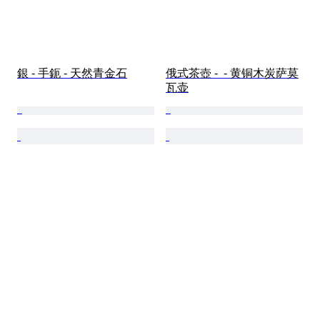
銀 - 手鈪 - 天然青金石
俄式茶壺 -  - 黄铜木炭萨莫
瓦壶