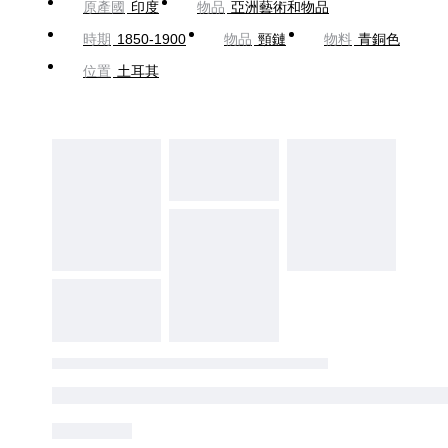
原產國
印度
物品
亞洲藝術和物品
時期
1850-1900
物品
頸鏈
物料
青銅色
位置
土耳其