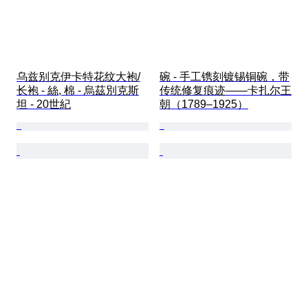
乌兹别克伊卡特花纹大袍/
碗 - 手工镌刻镀锡铜碗，带
长袍 - 絲, 棉 - 烏茲別克斯
传统修复痕迹——卡扎尔王
坦 - 20世紀
朝（1789–1925）