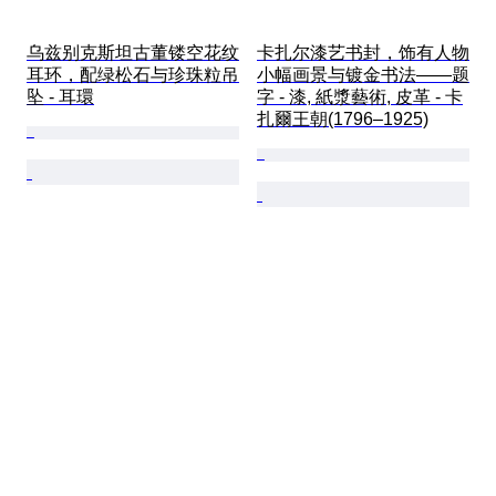
乌兹别克斯坦古董镂空花纹
卡扎尔漆艺书封，饰有人物
耳环，配绿松石与珍珠粒吊
小幅画景与镀金书法——题
坠 - 耳環
字 - 漆, 紙漿藝術, 皮革 - 卡
扎爾王朝(1796–1925)