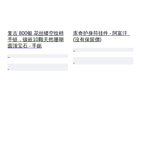
复古 800银 花丝镂空纹样
库奇护身符挂件 - 阿富汗  
手链，镶嵌10颗天然珊瑚
(沒有保留價)
圆顶宝石 - 手鈪