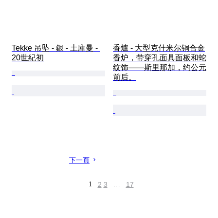
Tekke 吊坠 - 銀 - 土庫曼 - 
香爐 - 大型克什米尔铜合金
20世紀初
香炉，带穿孔面具面板和蛇
纹饰——斯里那加，约公元
前后。
下一頁
1
2
3
…
17