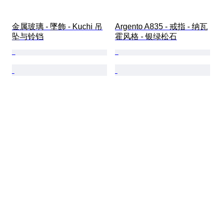
金属玻璃 - 墜飾 - Kuchi 吊
Argento A835 - 戒指 - 纳瓦
坠与铃铛
霍风格 - 银绿松石