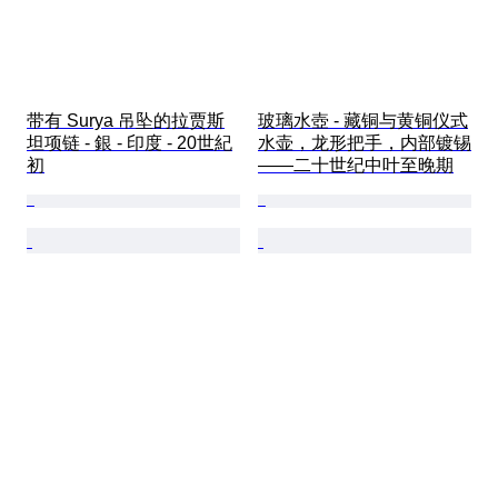
带有 Surya 吊坠的拉贾斯
玻璃水壺 - 藏铜与黄铜仪式
坦项链 - 銀 - 印度 - 20世紀
水壶，龙形把手，内部镀锡
初
——二十世纪中叶至晚期