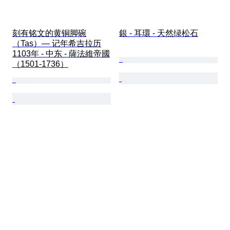
刻有铭文的黄铜脚碗
銀 - 耳環 - 天然绿松石
（Tas）— 记年希吉拉历
1103年 - 中东 - 薩法維帝國
（1501-1736）