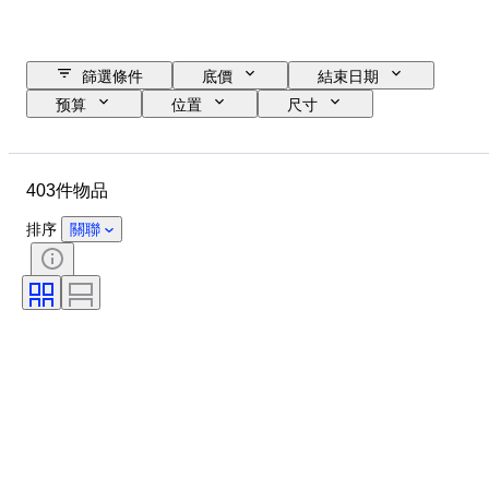
篩選條件
底價
結束日期
预算
位置
尺寸
尺寸
物品
原產國
物料
性別
狀態
403件物品
時期
寶石
證明
標題
款式
技術
排序
關聯
簽名
版
顏色
原件/副本
物品尺碼
文化
出售者：
包括配件
時代
原產地