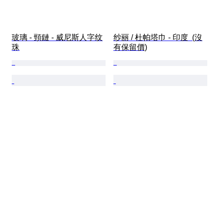
玻璃 - 頸鏈 - 威尼斯人字纹
纱丽 / 杜帕塔巾 - 印度  (沒
珠
有保留價)