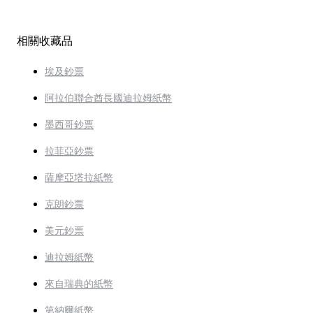
相關收藏品
埃及鈔票
阿拉伯聯合酋長國迪拉姆紙幣
墨西哥鈔票
拉菲亞鈔票
薩摩亞塔拉紙幣
克朗鈔票
美元鈔票
迪拉姆紙幣
來自瑞典的紙幣
第納爾紙幣