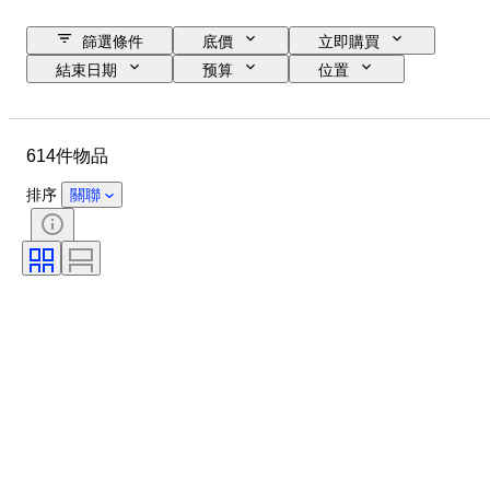
篩選條件
底價
立即購買
結束日期
预算
位置
物品
原產國
狀態
證明
標題
貨幣
614件物品
時代
排序
關聯