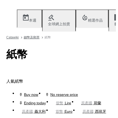
本週
精選作品
全球網上拍賣
藝
Catawiki
錢幣及郵票
紙幣
紙幣
人氣紙幣
Buy now
No reserve price
Ending today
貨幣
Lire
原產國
荷蘭
原產國
義大利
貨幣
Euro
原產國
西班牙