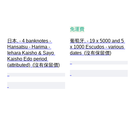
免運費
日本. - 4 banknotes - 
葡萄牙. - 19 x 5000 and 5 
Hansatsu - Harima - 
x 1000 Escudos - various 
Iehara Kaisho & Sayo 
dates  (沒有保留價)
Kaisho Edo period 
(attributed)  (沒有保留價)