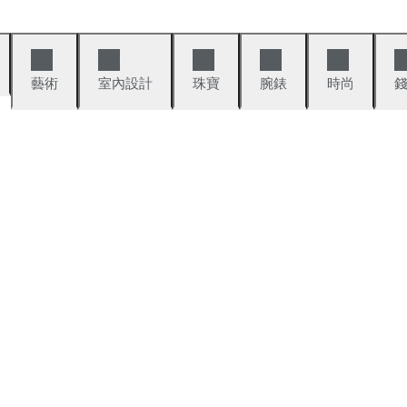
藝術
室內設計
珠寶
腕錶
時尚