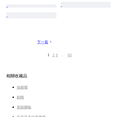
下一頁
1
2
3
…
50
相關收藏品
抽屜櫃
銅雕
黃銅腳輪