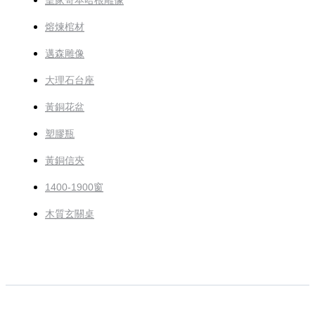
皇家哥本哈根雕像
熔煉棺材
邁森雕像
大理石台座
黃銅花盆
塑膠瓶
黃銅信夾
1400-1900窗
木質玄關桌