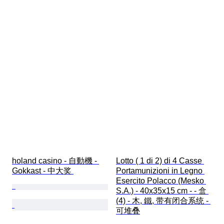
holand casino - 自動機 - 
Lotto ( 1 di 2) di 4 Casse 
Gokkast - 中大奖 
Portamunizioni in Legno 
Esercito Polacco (Mesko 
S.A.) - 40x35x15 cm - - 盒 
(4) - 木, 鐵, 带有闭合系统 - 
可堆叠