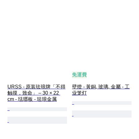
免運費
URSS - 原装珐琅牌「不得
壁燈 - 黃銅, 玻璃, 金屬 - 工
触摸，致命」 – 30 × 22 
业笼灯
cm - 琺瑯板 - 珐琅金属