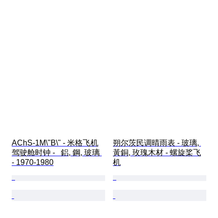
AChS-1M\"B\" - 米格飞机
朔尔茨民调晴雨表 - 玻璃, 
驾驶舱时钟 -   鋁, 鋼, 玻璃 
黃銅, 玫瑰木材 - 螺旋桨飞
- 1970-1980
机