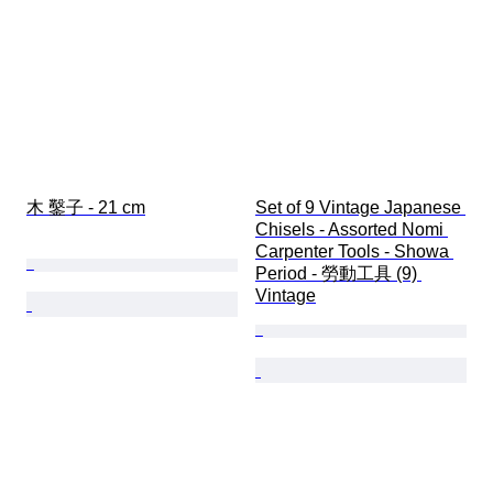
木 鑿子 - 21 cm
Set of 9 Vintage Japanese 
Chisels - Assorted Nomi 
Carpenter Tools - Showa 
Period - 勞動工具 (9) 
Vintage