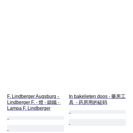
F. Lindberger Augsburg - 
In bakelieten doos - 藥房工
Lindberger F. - 燈 - 鑄鐵 - 
具  - 药房用的砝码
Lampa F. Lindberger