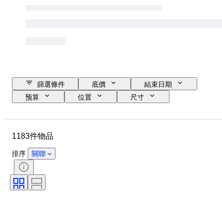
篩選條件
底價
結束日期
预算
位置
尺寸
尺寸
品牌
物品
原產國
物料
狀態
1183件物品
額外
時期
款式
簽名
版
顏色
排序
關聯
錶芯
時鐘類型
出售者：
自鳴鐘
電力儲備
已測試及運作中
原件/副本
時代
創作者
型號