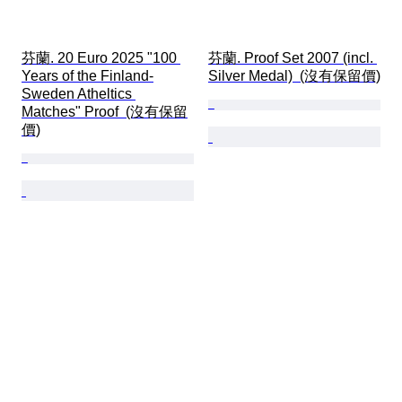
芬蘭. 20 Euro 2025 "100 
芬蘭. Proof Set 2007 (incl. 
Years of the Finland-
Silver Medal)  (沒有保留價)
Sweden Atheltics 
Matches" Proof  (沒有保留
價)