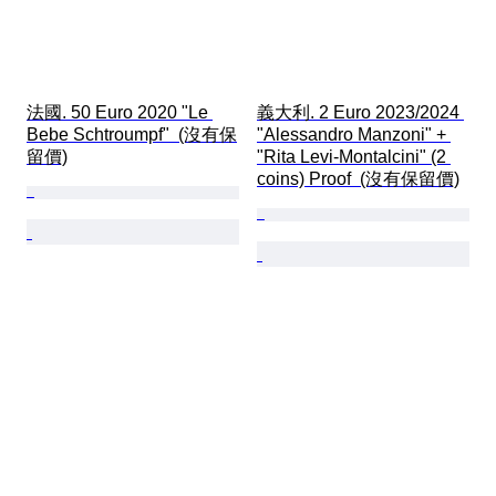
法國. 50 Euro 2020 "Le 
義大利. 2 Euro 2023/2024 
Bebe Schtroumpf"  (沒有保
"Alessandro Manzoni" + 
留價)
"Rita Levi-Montalcini" (2 
coins) Proof  (沒有保留價)