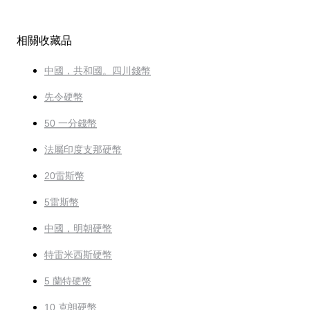
相關收藏品
中國，共和國。四川錢幣
先令硬幣
50 一分錢幣
法屬印度支那硬幣
20雷斯幣
5雷斯幣
中國，明朝硬幣
特雷米西斯硬幣
5 蘭特硬幣
10 克朗硬幣