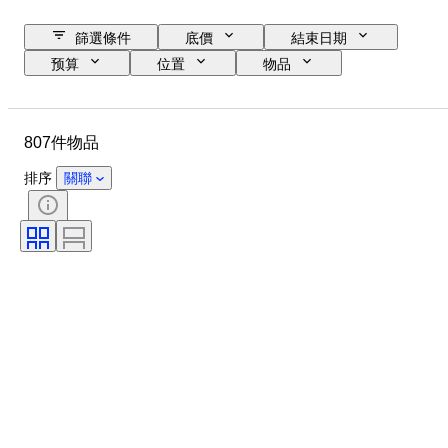
篩選條件
底價
結束日期
预算
位置
物品
原產國
物料
狀態
標題
貨幣
時代
807件物品
硬幣類型
排序
關聯