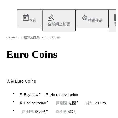
本週
精選作品
全球網上拍賣
藝
Catawiki
錢幣及郵票
Euro Coins
Euro Coins
人氣Euro Coins
Buy now
No reserve price
Ending today
原產國
法國
貨幣
2 Euro
原產國
義大利
原產國
教廷