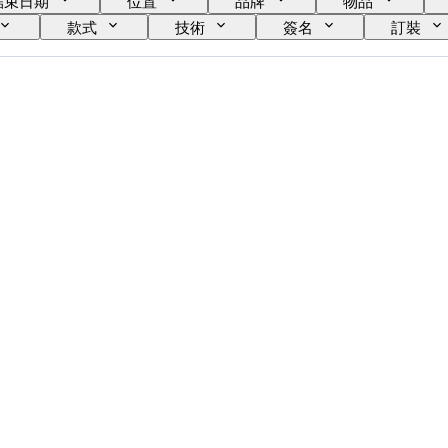
結束日期
位置
品牌
物品
款式
技術
簽名
訂裝
時代