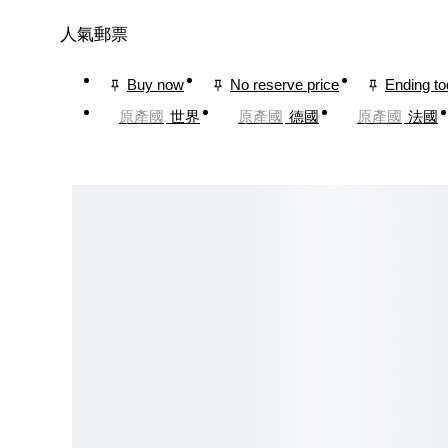
人氣郵票
Buy now
No reserve price
Ending t
原產國
世界
原產國
德國
原產國
法國