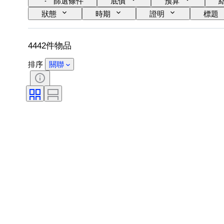
篩選條件
底價
预算
狀態
時期
證明
標題
出售者：
藝術家
歸屬
4442件物品
排序
關聯