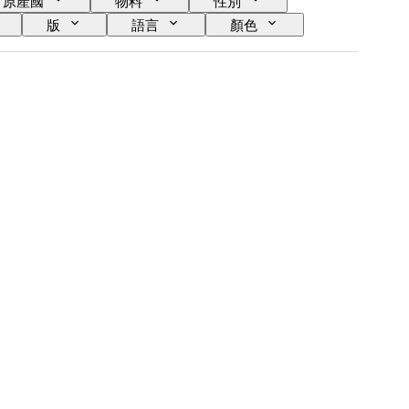
原產國
物料
性別
版
語言
顏色