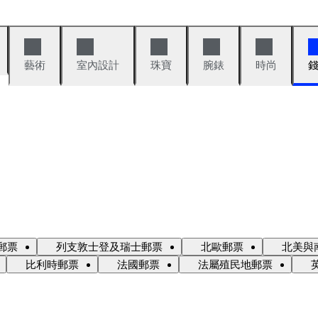
藝術
室內設計
珠寶
腕錶
時尚
郵票
列支敦士登及瑞士郵票
北歐郵票
北美與
比利時郵票
法國郵票
法屬殖民地郵票