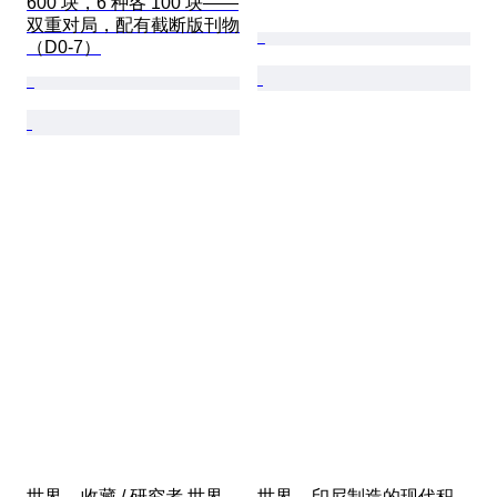
600 块，6 种各 100 块——
双重对局，配有截断版刊物
（D0-7）
世界  - 收藏 / 研究者 世界
世界  - 印尼制造的现代积