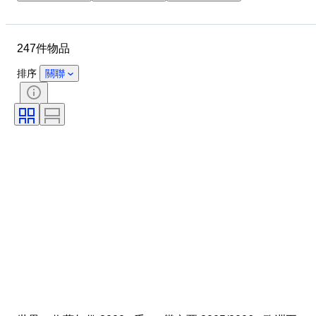
物品
原產國
狀態
標題
顏色
時代
247件物品
排序
關聯