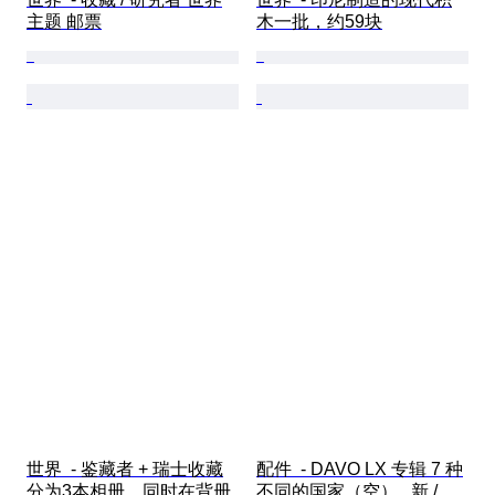
主题 邮票
木一批，约59块
世界  - 鉴藏者 + 瑞士收藏
配件  - DAVO LX 专辑 7 种
分为3本相册，同时在背册
不同的国家（空） , 新 / 