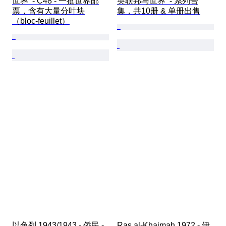
世界  - C48 - 一批世界邮
英联邦与世界  - 系列合
票，含有大量分叶块
集，共10册 & 单册出售
（bloc-feuillet）
以色列 1943/1943 - 侨民 - 
Ras al-Khaimah 1972 - 伊