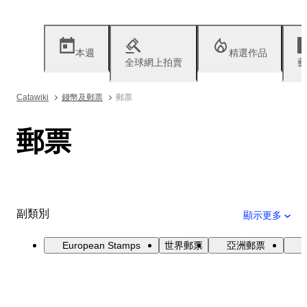
本週
精選作品
全球網上拍賣
藝
Catawiki
錢幣及郵票
郵票
郵票
副類別
顯示更多
European Stamps
世界郵票
亞洲郵票