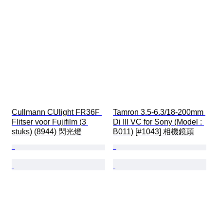
Cullmann CUlight FR36F 
Tamron 3.5-6.3/18-200mm 
Flitser voor Fujifilm (3 
Di III VC for Sony (Model : 
stuks) (8944) 閃光燈
B011) [#1043] 相機鏡頭