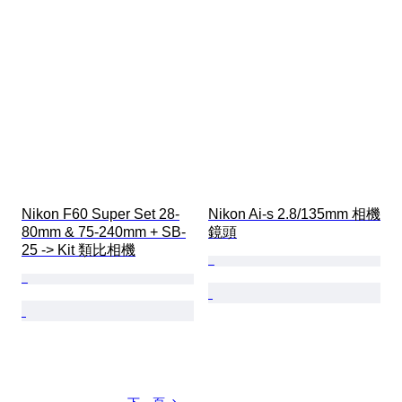
Nikon F60 Super Set 28-
Nikon Ai-s 2.8/135mm 相機
80mm & 75-240mm + SB-
鏡頭
25 -> Kit 類比相機