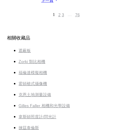
下一頁
1
2
3
…
76
相關收藏品
遮蔽板
Zorki 類比相機
福倫達模擬相機
霍頓槍式攝像機
克恩土地測量設備
Gilles Faller 相機和光學設備
韋斯頓照度計/閃光計
徠茲泰倫斯