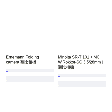
Ernemann Folding 
Minolta SR-T 101 + MC 
camera 類比相機
W.Rokkor-SG 3,5/28mm | 
類比相機