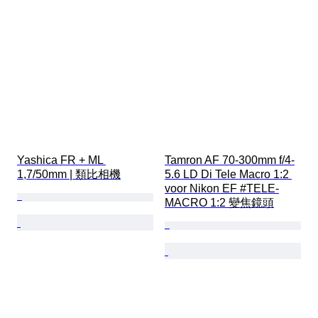
Yashica FR + ML 
Tamron AF 70-300mm f/4-
1,7/50mm | 類比相機
5.6 LD Di Tele Macro 1:2 
voor Nikon EF #TELE-
MACRO 1:2 變焦鏡頭