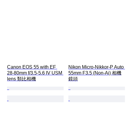
Canon EOS 55 with EF 
Nikon Micro-Nikkor-P Auto 
28-80mm f/3.5-5.6 IV USM 
55mm F3.5 (Non-Ai) 相機
lens 類比相機
鏡頭