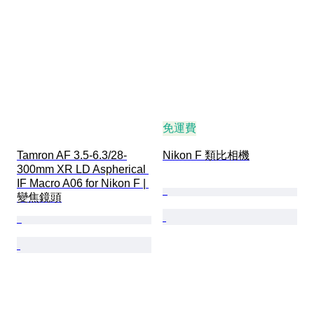
免運費
Tamron AF 3.5-6.3/28-
Nikon F 類比相機
300mm XR LD Aspherical 
IF Macro A06 for Nikon F | 
變焦鏡頭