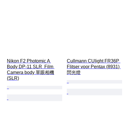
Nikon F2 Photomic A 
Cullmann CUlight FR36P 
Body DP-11 SLR  Film 
Flitser voor Pentax (8931) 
Camera body 單眼相機
閃光燈
(SLR)