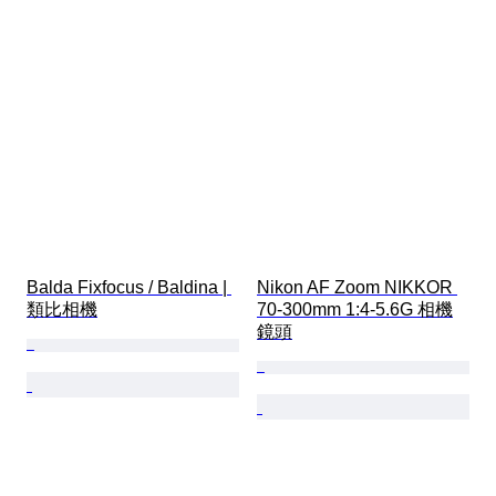
Balda Fixfocus / Baldina | 
Nikon AF Zoom NIKKOR 
類比相機
70-300mm 1:4-5.6G 相機
鏡頭