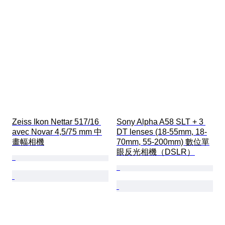
Zeiss Ikon Nettar 517/16 
Sony Alpha A58 SLT + 3 
avec Novar 4,5/75 mm 中
DT lenses (18-55mm, 18-
畫幅相機
70mm, 55-200mm) 數位單
眼反光相機（DSLR）