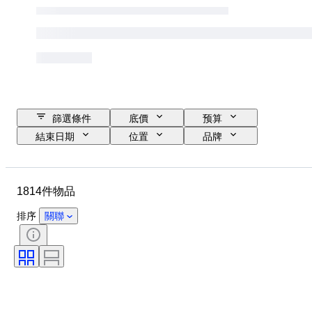
篩選條件
底價
预算
結束日期
位置
品牌
物品
原產國
物料
狀態
時期
標題
1814件物品
款式
技術
版
語言
鏡頭卡口
顯微鏡類型
排序
關聯
錄影機類型
望遠鏡類型
攝像機類型
雙筒望遠鏡類型
已測試及運作中
時代
出售者：
Film type
創作者