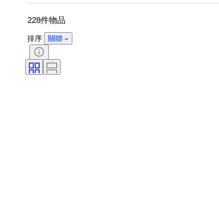
228件物品
排序
關聯