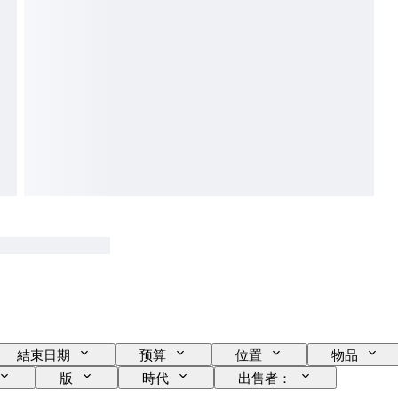
結束日期
预算
位置
物品
版
時代
出售者：