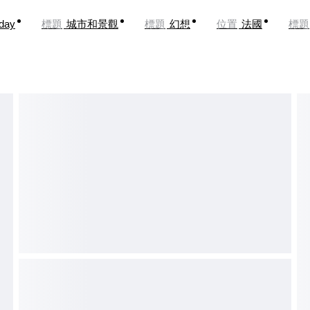
oday
標題
城市和景觀
標題
幻想
位置
法國
標題