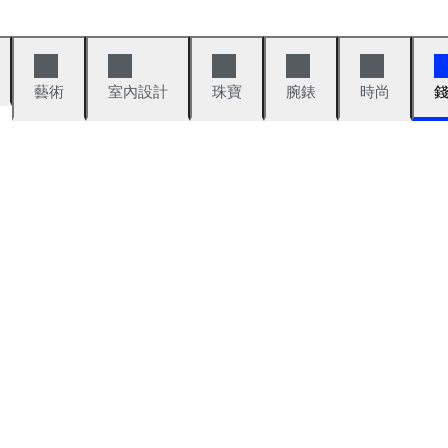
藝術
室內設計
珠寶
腕錶
時尚