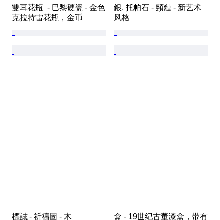
雙耳花瓶  - 巴黎硬瓷 - 金色
銀, 托帕石 - 頸鏈 - 新艺术
克拉特雷花瓶，金币
风格
標誌 - 祈禱圖 - 木
盒 - 19世纪古董漆盒，带有