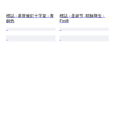
標誌 - 基督被釘十字架 - 青
標誌 - 圣诞节, 耶穌降生 - 
銅色
Finift