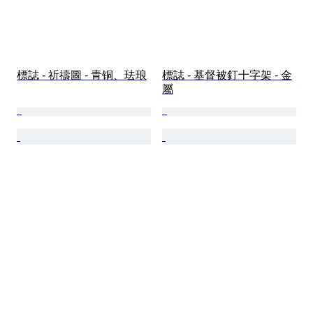
標誌 - 祈禱圖 - 青铜、珐琅
標誌 - 基督被釘十字架 - 金
屬