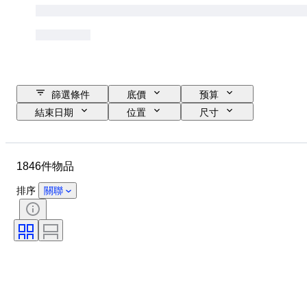
篩選條件
底價
预算
結束日期
位置
尺寸
尺寸
品牌
物品
原產國
物料
性別
1846件物品
狀態
時期
證明
標題
款式
簽名
排序
關聯
顏色
錶芯
電力儲備
自鳴鐘
時鐘類型
時代
錶殼直徑
原件/副本
創作者
原產地