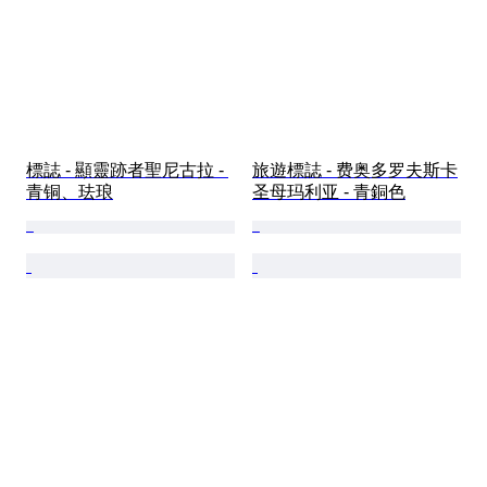
標誌 - 顯靈跡者聖尼古拉 - 
旅遊標誌 - 费奥多罗夫斯卡
青铜、珐琅
圣母玛利亚 - 青銅色