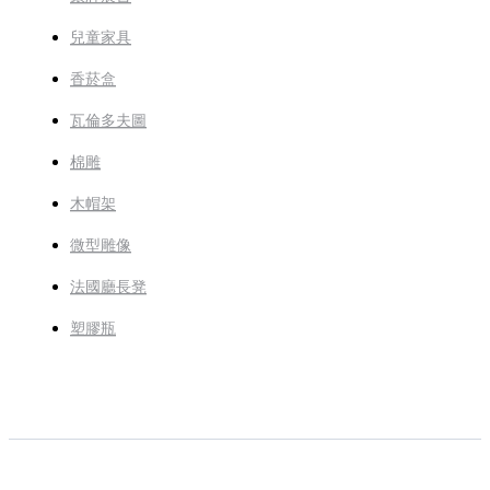
兒童家具
香菸盒
瓦倫多夫圖
棉雕
木帽架
微型雕像
法國廳長凳
塑膠瓶