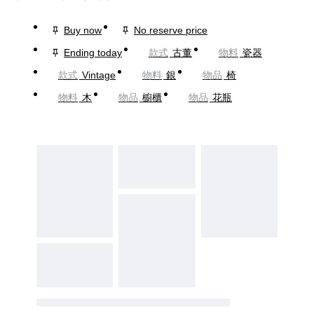
Buy now
No reserve price
Ending today
款式
古董
物料
瓷器
款式
Vintage
物料
銀
物品
椅
物料
木
物品
櫥櫃
物品
花瓶