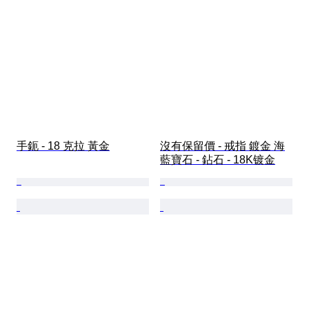
手鈪 - 18 克拉 黃金
沒有保留價 - 戒指 鍍金 海
藍寶石 - 鉆石 - 18K镀金