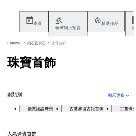
本週
精選作品
全球網上拍賣
藝
Catawiki
鑽石及寶石
珠寶首飾
珠寶首飾
副類別
顯示更多
優質認證珠寶
古董和復古銀首飾
古董珠寶與
人氣珠寶首飾