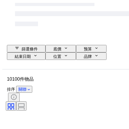
篩選條件
底價
预算
結束日期
位置
品牌
物品
原產國
物料
性別
狀態
寶石
10100件物品
證明
細度
款式
切割
清晰度
顏色等級
排序
關聯
確切的顏色
物品尺碼
寶石透明度
療程
鑽石類型
珍珠光澤
時代
豔彩色度
整體色調