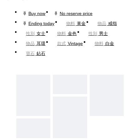
Buy now
No reserve price
Ending today
物料
黃金
物品
戒指
性別
女士
物料
金色
性別
男士
物品
耳環
款式
Vintage
物料
白金
寶石
鉆石