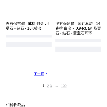
沒有保留價 - 戒指 鍍金 坦
沒有保留價 - 耳釘耳環 - 14 
桑石 - 鉆石 - 18K镀金
克拉 白金 -  0.94ct. tw. 藍寶
石 - 鉆石 - 蓝宝石耳环
下一頁
1
2
3
…
100
相關收藏品