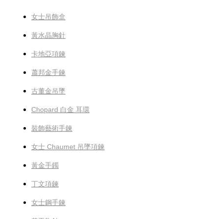
女士吊飾盒
黃水晶胸針
卡地亞項鍊
蕭邦金手鍊
古董金吊墜
Chopard 白金 耳環
裝飾藝術手鍊
女士 Chaumet 吊墜項鍊
黃金手鐲
丁文項鍊
女士鋼手鍊