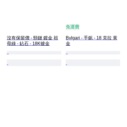
免運費
沒有保留價 - 頸鏈 鍍金 祖
Bvlgari - 手鈪 - 18 克拉 黃
母綠 - 鉆石 - 18K镀金
金