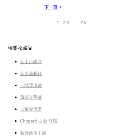
下一頁
1
2
3
…
98
相關收藏品
女士吊飾盒
黃水晶胸針
卡地亞項鍊
蕭邦金手鍊
古董金吊墜
Chopard 白金 耳環
裝飾藝術手鍊