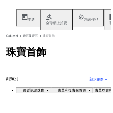
本週
精選作品
全球網上拍賣
藝
Catawiki
鑽石及寶石
珠寶首飾
珠寶首飾
副類別
顯示更多
優質認證珠寶
古董和復古銀首飾
古董珠寶與V