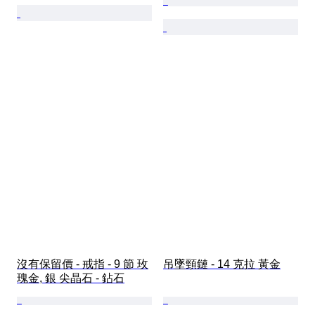
沒有保留價 - 戒指 - 9 節 玫
吊墜頸鏈 - 14 克拉 黃金
瑰金, 銀 尖晶石 - 鉆石