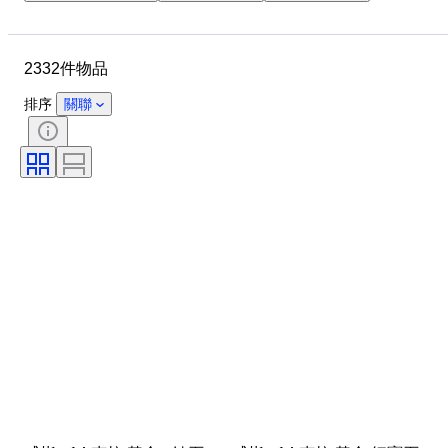
物品
原產國
物料
性別
狀態
時期
2332件物品
寶石
證明
細度
款式
切割
清晰度
排序
關聯
顏色等級
確切的顏色
物品尺碼
鑽石類型
珍珠光澤
珍珠表面品質
時代
療程
寶石透明度