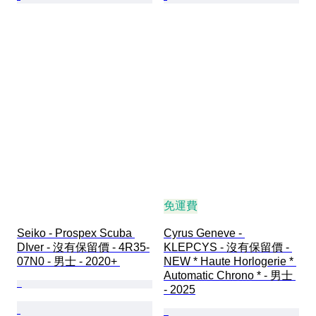
免運費
Seiko - Prospex Scuba 
Cyrus Geneve - 
DIver - 沒有保留價 - 4R35-
KLEPCYS - 沒有保留價 - 
07N0 - 男士 - 2020+ 
NEW * Haute Horlogerie * 
Automatic Chrono * - 男士 
- 2025