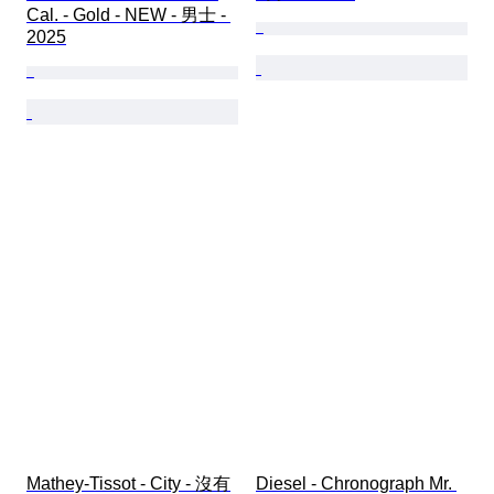
Cal. - Gold - NEW - 男士 - 
2025
Mathey-Tissot - City - 沒有
Diesel - Chronograph Mr. 