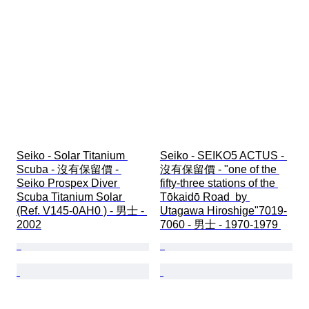
Seiko - Solar Titanium 
Seiko - SEIKO5 ACTUS - 
Scuba - 沒有保留價 - 
沒有保留價 - "one of the 
Seiko Prospex Diver 
fifty-three stations of the 
Scuba Titanium Solar 
Tōkaidō Road  by 
(Ref. V145-0AH0 ) - 男士 - 
Utagawa Hiroshige"7019-
2002
7060 - 男士 - 1970-1979 