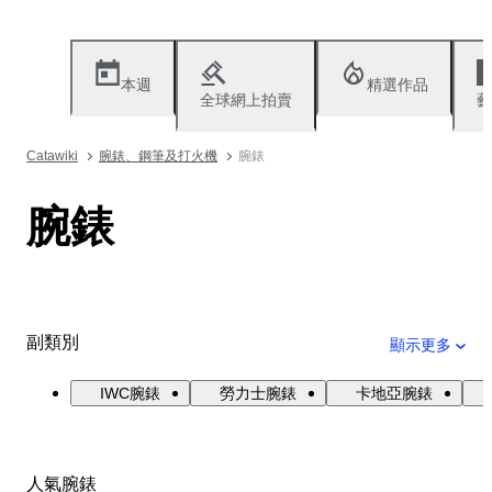
本週
精選作品
全球網上拍賣
藝
Catawiki
腕錶、鋼筆及打火機
腕錶
腕錶
副類別
顯示更多
IWC腕錶
勞力士腕錶
卡地亞腕錶
人氣腕錶