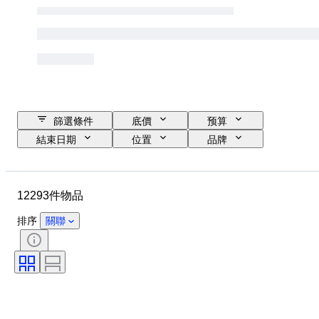
篩選條件
底價
预算
結束日期
位置
品牌
錶殼直徑
錶帶長度
物品
原產國
物料
性別
12293件物品
狀態
時期
證明
標題
版
語言
排序
關聯
顏色
錶芯
錶帶材質
時代
電力儲備
自鳴鐘
原件/副本
汽車用品類型
型號