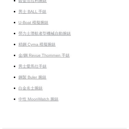
鍍金法拉利腕錶
男士 BALL 手錶
U-Boat 模擬腕錶
勞力士潛航者型機械自動腕錶
精鋼 Cyma 模擬腕錶
金/鋼 Revue Thommen 手錶
男士愛馬仕手錶
鋼製 Buler 腕錶
白金名士腕錶
中性 MoonWatch 腕錶