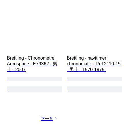
Breitling - Chronometre 
Breitling - navitimer 
Aerospace - E79362 - 男
chronomatic - Ref.2110-15 
士 - 2007
- 男士 - 1970-1979 
下一頁