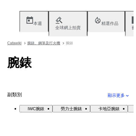
本週
精選作品
全球網上拍賣
藝
Catawiki
腕錶、鋼筆及打火機
腕錶
腕錶
副類別
顯示更多
IWC腕錶
勞力士腕錶
卡地亞腕錶