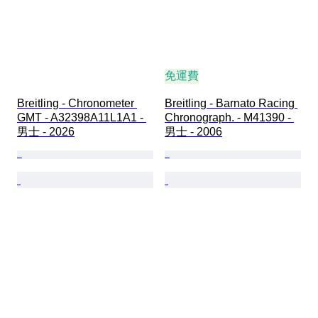
免運費
Breitling - Chronometer 
Breitling - Barnato Racing 
GMT - A32398A11L1A1 - 
Chronograph. - M41390 - 
男士 - 2026
男士 - 2006