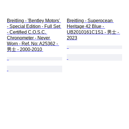
Breitling - 'Bentley Motors' 
Breitling - Superocean 
- Special Edition - Full Set 
Heritage 42 Blue - 
- Certified С.O.S.C. 
UB2010161C1S1 - 男士 - 
Chronometer - Never 
2023
Worn - Ref. No: A25362 - 
男士 - 2000-2010 