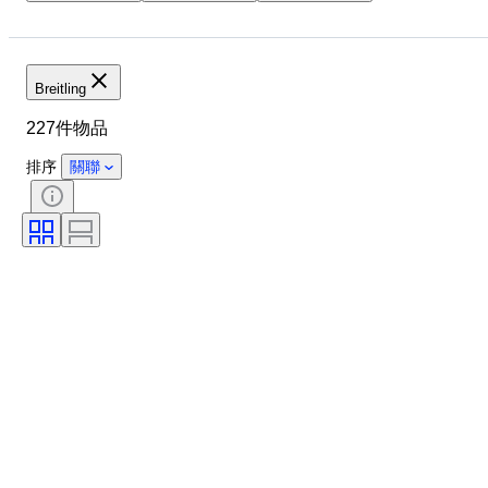
錶殼直徑
錶帶長度
物品
物料
性別
狀態
時期
顏色
錶芯
Breitling
錶帶材質
型號
227件物品
排序
關聯