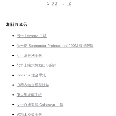
1
2
3
…
10
相關收藏品
男士 Levrette 手錶
歐米茄 Seamaster Professional 200M 模擬腕錶
女士法拉利腕錶
勞力士蠔式恆動日期腕錶
Rodania 鍍金手錶
浪琴表鍍金模擬腕錶
伊夫聖羅蘭手錶
女士百達翡麗 Calatrava 手錶
碳精工模擬腕錶