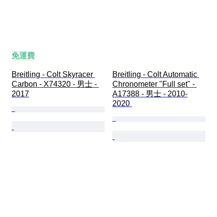
免運費
Breitling - Colt Skyracer 
Breitling - Colt Automatic 
Carbon - X74320 - 男士 - 
Chronometer "Full set" - 
2017
A17388 - 男士 - 2010-
2020 