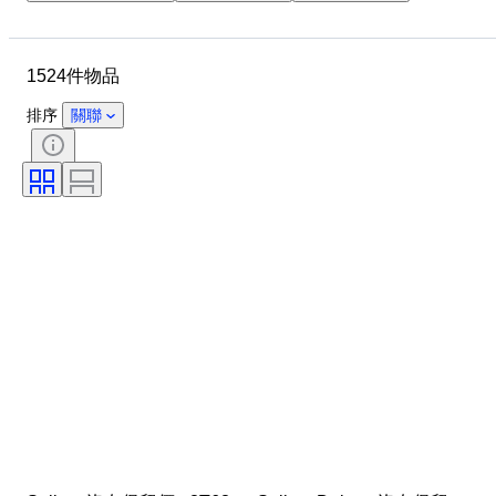
錶殼直徑
錶帶長度
物品
物料
性別
狀態
1524件物品
時期
顏色
錶芯
錶帶材質
時代
型號
排序
關聯