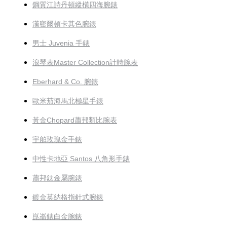
鋼質江詩丹頓縱橫四海腕錶
漢密爾頓卡其色腕錶
男士 Juvenia 手錶
浪琴表Master Collection計時腕表
Eberhard & Co. 腕錶
歐米茄海馬北極星手錶
黃金Chopard蕭邦類比腕表
宇舶玫瑰金手錶
中性卡地亞 Santos 八角形手錶
蕭邦鈦金屬腕錶
鍍金英納格指針式腕錶
崑崙錶白金腕錶