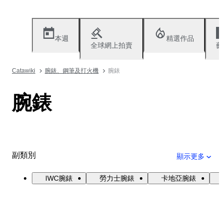
本週
精選作品
全球網上拍賣
藝
Catawiki
腕錶、鋼筆及打火機
腕錶
腕錶
副類別
顯示更多
IWC腕錶
勞力士腕錶
卡地亞腕錶