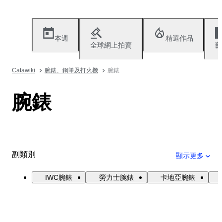
本週
精選作品
全球網上拍賣
藝
Catawiki
腕錶、鋼筆及打火機
腕錶
腕錶
副類別
顯示更多
IWC腕錶
勞力士腕錶
卡地亞腕錶