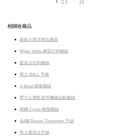
1
2
3
…
15
相關收藏品
鍍鉻大西洋類比腕表
Wyler Vetta 鋼質計時腕錶
鍍金法拉利腕錶
男士 BALL 手錶
U-Boat 模擬腕錶
勞力士潛航者型機械自動腕錶
精鋼 Cyma 模擬腕錶
金/鋼 Revue Thommen 手錶
男士愛馬仕手錶