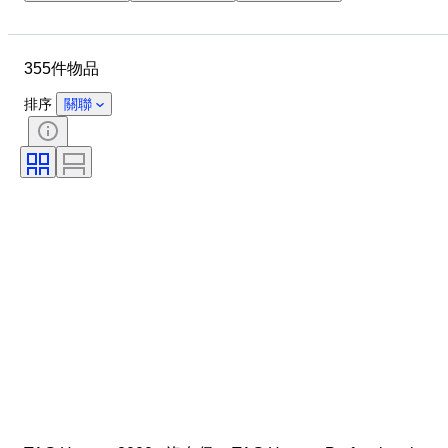
錶殼直徑
錶帶長度
物品
物料
性別
狀態
355件物品
時期
顏色
錶芯
錶帶材質
型號
排序
關聯