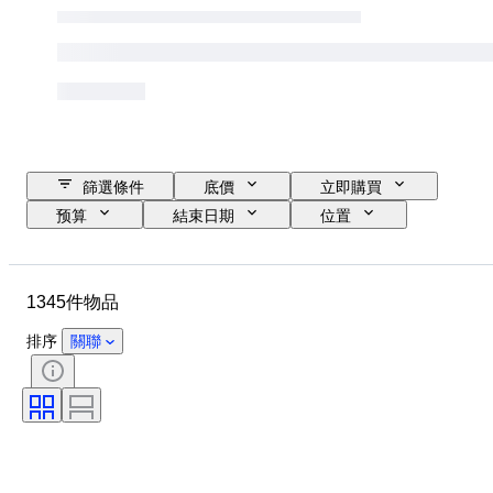
篩選條件
底價
立即購買
预算
結束日期
位置
品牌
物品
原產國
物料
狀態
額外
1345件物品
時期
顏色
比例
控制
電源
鐵路公司
排序
關聯
時代