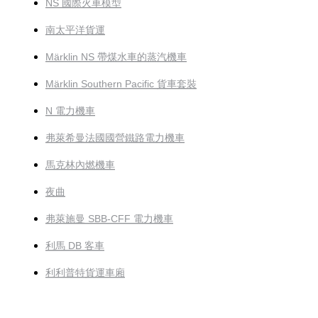
NS 國際火車模型
南太平洋貨運
Märklin NS 帶煤水車的蒸汽機車
Märklin Southern Pacific 貨車套裝
N 電力機車
弗萊希曼法國國營鐵路電力機車
馬克林內燃機車
夜曲
弗萊施曼 SBB-CFF 電力機車
利馬 DB 客車
利利普特貨運車廂