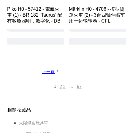
Piko H0 - 57412 - 電氣火
Märklin H0 - 4706 - 模型貨
車 (1) - BR 182 ‘Taurus’ 配
運火車 (2) - 3台四轴伸缩车
有客舱照明，数字化 - DB
用于运输钢卷 - CFL
下一頁
1
2
3
…
57
相關收藏品
太陽鐵皮玩具車