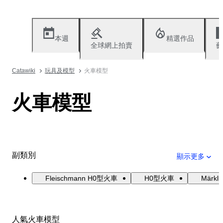
本週
精選作品
全球網上拍賣
藝
Catawiki
玩具及模型
火車模型
火車模型
副類別
顯示更多
Fleischmann H0型火車
H0型火車
Märk
人氣火車模型