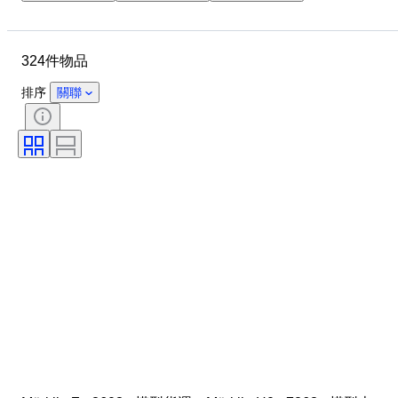
物品
狀態
額外
比例
控制
電源
324件物品
鐵路公司
時代
排序
關聯