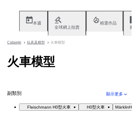
本週
精選作品
全球網上拍賣
藝
Catawiki
玩具及模型
火車模型
火車模型
副類別
顯示更多
Fleischmann H0型火車
H0型火車
Märklin