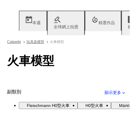
本週
精選作品
全球網上拍賣
藝
Catawiki
玩具及模型
火車模型
火車模型
副類別
顯示更多
Fleischmann H0型火車
H0型火車
Märk