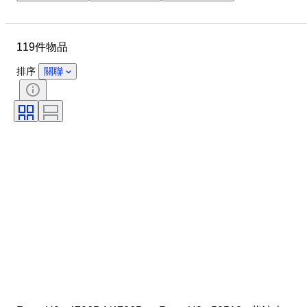
物品
物料
狀態
額外
時期
顏色
119件物品
比例
控制
電源
鐵路公司
時代
排序
關聯