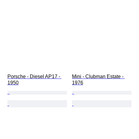
Porsche - Diesel AP17 - 
Mini - Clubman Estate - 
1950
1976