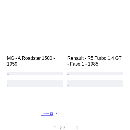
MG - A Roadster 1500 - 
Renault - R5 Turbo 1.4 GT 
1959
- Fase 1 - 1985
下一頁
1
2
3
…
6