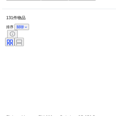
物品
原產國
狀態
額外
顏色
汽油種類
131件物品
傳動系統
CoC（合規證書）
狀態 （機械）
狀態 (框架與車底)
排序
關聯
狀態（內部）
狀態（油漆&車身）
配色
Matching number