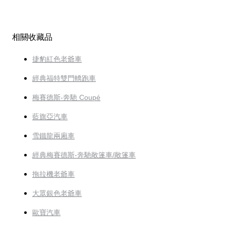
相關收藏品
捷豹紅色老爺車
經典福特雙門轎跑車
梅賽德斯-奔馳 Coupé
藍旗亞汽車
雪鐵龍兩廂車
經典梅賽德斯-奔馳敞篷車/敞篷車
拖拉機老爺車
大眾銀色老爺車
歐寶汽車