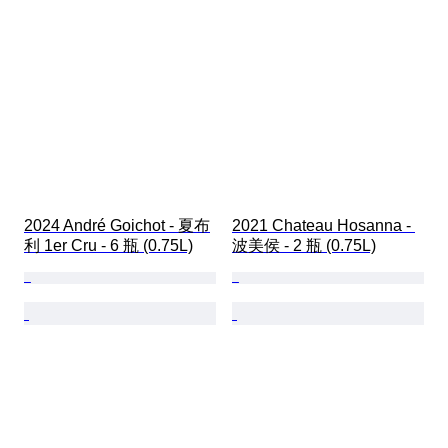
2024 André Goichot - 夏布
2021 Chateau Hosanna - 
利 1er Cru - 6 瓶 (0.75L)
波美侯 - 2 瓶 (0.75L)