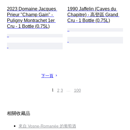
2023 Domaine Jacques 
1990 Jaffelin (Caves du 
Prieur "Champ Gain" - 
Chapitre) - 高登區 Grand 
Puligny Montrachet 1er 
Cru - 1 Bottle (0.75L)
Cru - 1 Bottle (0.75L)
下一頁
1
2
3
…
100
相關收藏品
來自 Vosne-Romanée 的葡萄酒