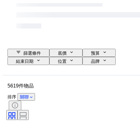
篩選條件
底價
预算
結束日期
位置
品牌
物品
原產國
瓶子大小
物料
狀態
額外
5619件物品
時期
款式
顏色
葡萄酒產區
排序
關聯
葡萄酒原產地命名控制／分類
Wine Fill Level
葡萄酒級別
葡萄品種
時代