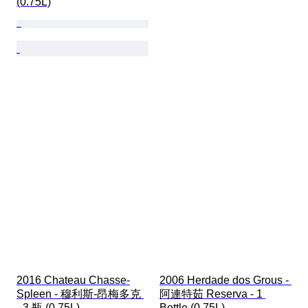
(0.75L)
2016 Chateau Chasse-
2006 Herdade dos Grous - 
Spleen - 穆利斯-昂梅多克 
阿連特茹 Reserva - 1 
- 3 瓶 (0.75L)
Bottle (0.75L)