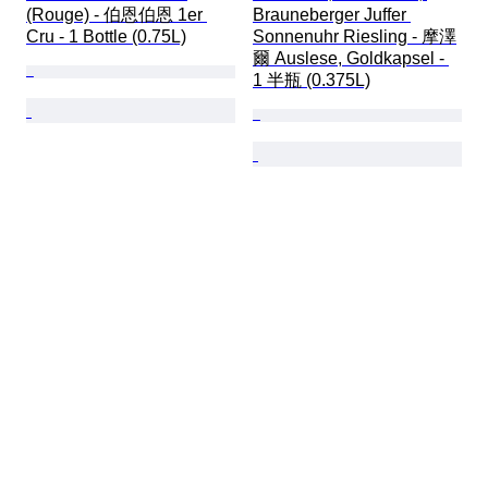
(Rouge) - 伯恩伯恩 1er 
Brauneberger Juffer 
Cru - 1 Bottle (0.75L)
Sonnenuhr Riesling - 摩澤
爾 Auslese, Goldkapsel - 
1 半瓶 (0.375L)