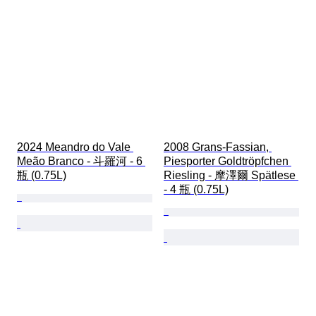
2024 Meandro do Vale 
2008 Grans-Fassian, 
Meão Branco - 斗羅河 - 6 
Piesporter Goldtröpfchen 
瓶 (0.75L)
Riesling - 摩澤爾 Spätlese 
- 4 瓶 (0.75L)