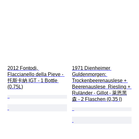
2012 Fontodi, 
1971 Dienheimer 
Flaccianello della Pieve - 
Guldenmorgen: 
托斯卡納 IGT - 1 Bottle 
Trockenbeerenauslese + 
(0.75L)
Beerenauslese  Riesling + 
Ruländer - Gillot - 萊恩黑
森 - 2 Flaschen (0,35 l)