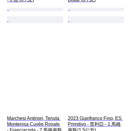
Marchesi Antinori, Tenuta 
2023 Gianfranco Fino, ES 
Montenisa Cuvée Royale 
Primitivo - 普利亞 - 1 馬格
- Franciacorta - 2 馬格南瓶 
南瓶(1.5公升)