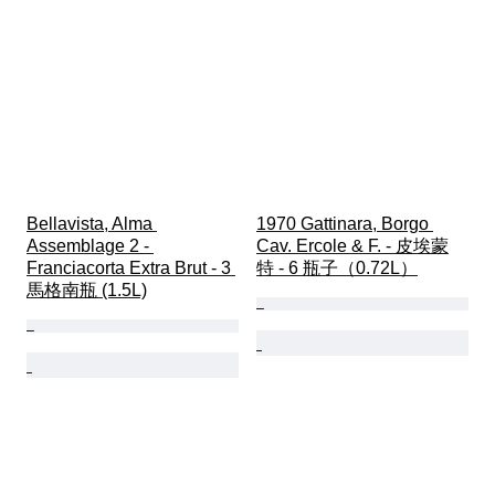
Bellavista, Alma 
1970 Gattinara, Borgo 
Assemblage 2 - 
Cav. Ercole & F. - 皮埃蒙
Franciacorta Extra Brut - 3 
特 - 6 瓶子（0.72L）
馬格南瓶 (1.5L)