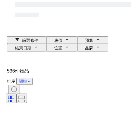
篩選條件
底價
预算
結束日期
位置
品牌
物品
Size
原產國
狀態
額外
時期
536件物品
技術
簽名
語言
顏色
運動
運動隊
排序
關聯
集換式卡牌類型
體育紀念品種類
季節
運動員
原件/副本
等級
等級公司
出售者：
體育賽事