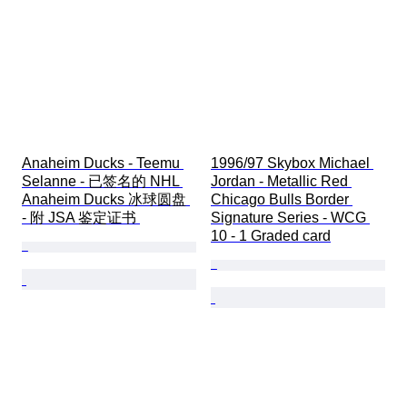
Anaheim Ducks - Teemu 
1996/97 Skybox Michael 
Selanne - 已签名的 NHL 
Jordan - Metallic Red 
Anaheim Ducks 冰球圆盘 
Chicago Bulls Border 
- 附 JSA 鉴定证书 
Signature Series - WCG 
10 - 1 Graded card