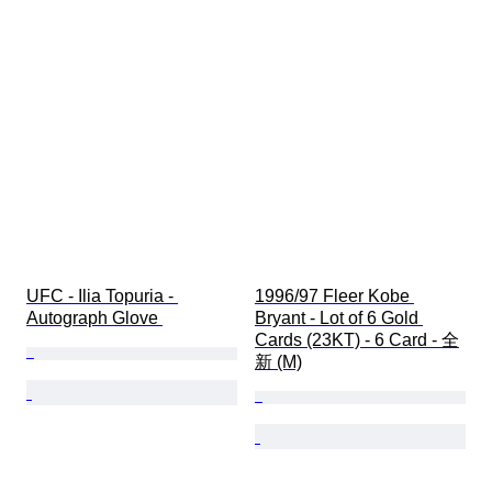
UFC - Ilia Topuria - 
1996/97 Fleer Kobe 
Autograph Glove 
Bryant - Lot of 6 Gold 
Cards (23KT) - 6 Card - 全
新 (M)