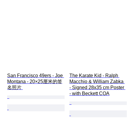
San Francisco 49ers - Joe 
The Karate Kid - Ralph 
Montana - 20×25厘米的签
Macchio & William Zabka 
名照片 
- Signed 28x35 cm Poster 
- with Beckett COA