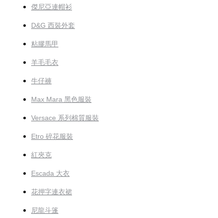
傑尼亞連帽衫
D&G 西裝外套
粘膠馬甲
羊毛毛衣
牛仔褲
Max Mara 黑色服裝
Versace 系列棉質服裝
Etro 碎花服裝
紅夾克
Escada 大衣
花押字連衣裙
尼龍斗篷