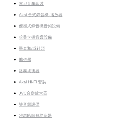
索尼音箱套裝
Akai 盒式錄音機-播放器
便攜式錄音機音頻設備
哈曼卡頓音響設備
墨盒和/或針頭
擴張器
洛泰均衡器
Akai Hi-Fi 套裝
JVC合併放大器
雙音頻設備
雅馬哈圖形均衡器