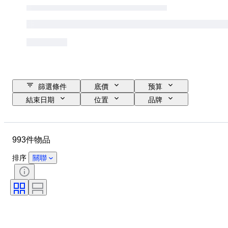
篩選條件
底價
预算
結束日期
位置
品牌
物品
原產國
物料
狀態
額外
時期
993件物品
款式
類型
顏色
時代
已測試及運作中
排序
關聯
創作者