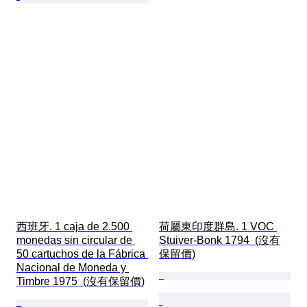
西班牙. 1 caja de 2.500 
荷屬東印度群島. 1 VOC 
monedas sin circular de 
Stuiver-Bonk 1794  (沒有
50 cartuchos de la Fábrica 
保留價)
Nacional de Moneda y 
Timbre 1975  (沒有保留價)