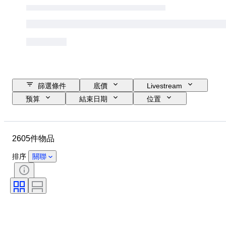
篩選條件
底價
Livestream
预算
結束日期
位置
物品
原產國
物料
狀態
證明
標題
2605件物品
簽名
貨幣
硬幣類型
統治者/ 時代
時代
藝術家
排序
關聯