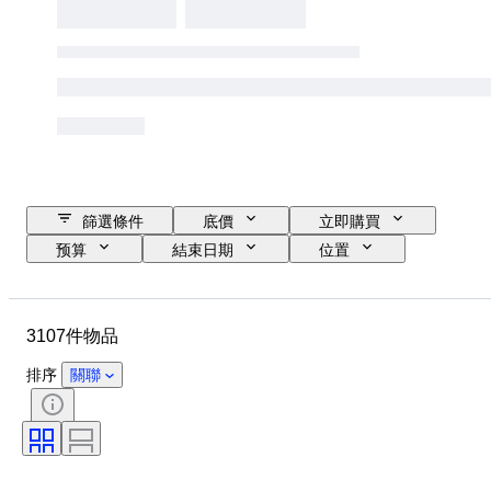
篩選條件
底價
立即購買
预算
結束日期
位置
尺寸
品牌
物品
原產國
物料
性別
3107件物品
狀態
時期
寶石
證明
細度
款式
排序
關聯
顏色
服裝尺碼
切割
物品尺碼
圖案
鑽石類型
Size
原件/副本
包括配件
時代
型號