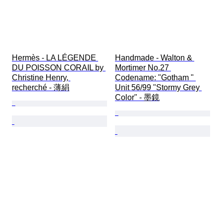
Hermès - LA LÉGENDE 
Handmade - Walton & 
DU POISSON CORAIL by 
Mortimer No.27 
Christine Henry, 
Codename: "Gotham " 
recherché - 薄絹
Unit 56/99 "Stormy Grey 
Color" - 墨鏡