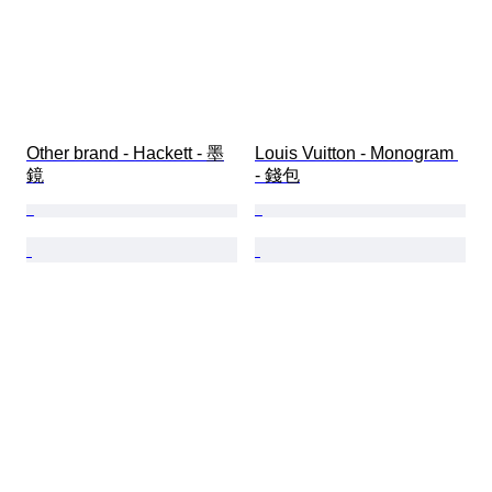
Other brand - Hackett - 墨
Louis Vuitton - Monogram 
鏡
- 錢包