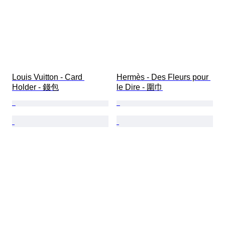
Louis Vuitton - Card 
Hermès - Des Fleurs pour 
Holder - 錢包
le Dire - 圍巾