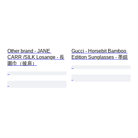
Other brand - JANE 
Gucci - Horsebit Bamboo 
CARR /SILK Losange - 長
Edition Sunglasses - 墨鏡
圍巾（披肩）