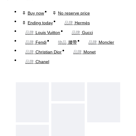
Buy now
No reserve price
Ending today
品牌
Hermès
品牌
Louis Vuitton
品牌
Gucci
品牌
Fendi
物品
腰帶
品牌
Moncler
品牌
Christian Dior
品牌
Monet
品牌
Chanel