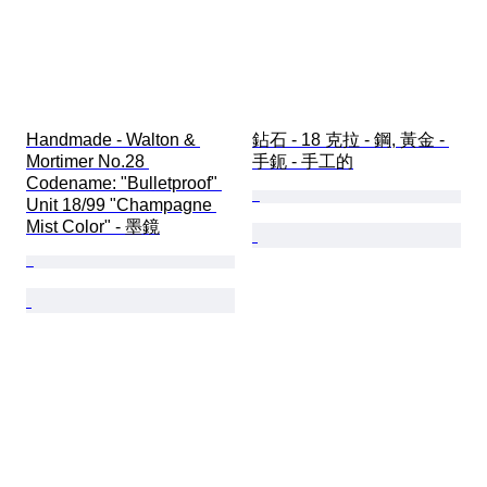
Handmade - Walton & 
鉆石 - 18 克拉 - 鋼, 黃金 - 
Mortimer No.28 
手鈪 - 手工的
Codename: "Bulletproof" 
Unit 18/99 "Champagne 
Mist Color" - 墨鏡