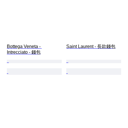
Bottega Veneta - 
Saint Laurent - 長款錢包
Intrecciato - 錢包