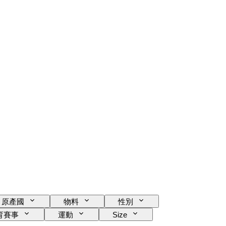
原產國
物料
性別
育賽事
運動
Size