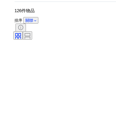
體育紀念品種類
尺寸測量
鞋尺
126件物品
排序
關聯