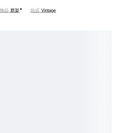
物品
群架
款式
Vintage