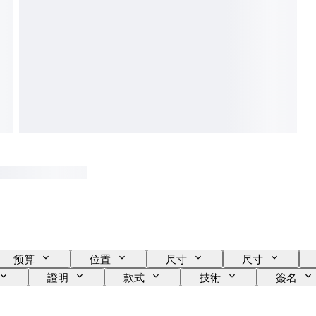
预算
位置
尺寸
尺寸
證明
款式
技術
簽名
電力儲備
自鳴鐘
療程
標本