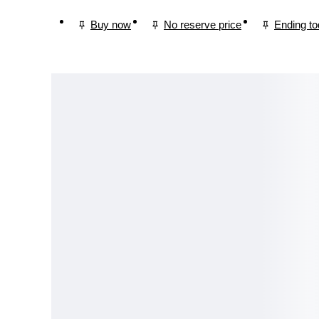
Buy now
No reserve price
Ending t