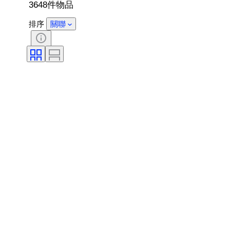
3648件物品
排序
關聯