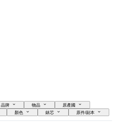
品牌
物品
原產國
顏色
錶芯
原件/副本