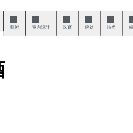
藝術
室內設計
珠寶
腕錶
時尚
酒