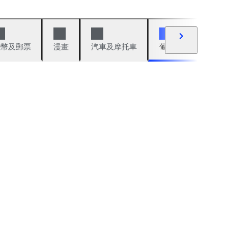
錢幣及郵票
漫畫
汽車及摩托車
葡萄酒與烈酒