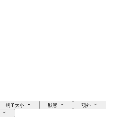
瓶子大小
狀態
額外