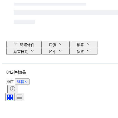
篩選條件
底價
预算
結束日期
尺寸
位置
尺寸
品牌
物品
原產國
物料
狀態
842件物品
時期
款式
簽名
顏色
時代
出售者：
排序
關聯
航行燈
創作者
型號