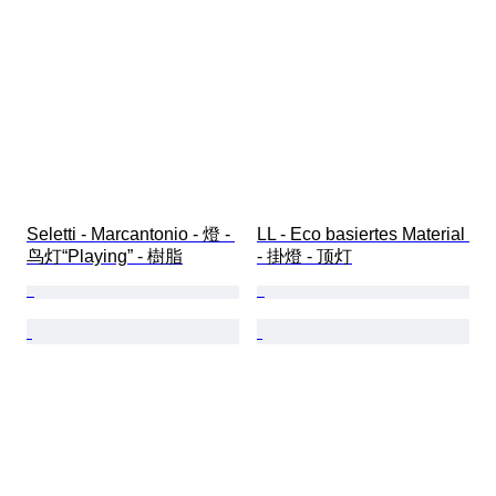
Seletti - Marcantonio - 燈 - 
LL - Eco basiertes Material 
鸟灯“Playing” - 樹脂
- 掛燈 - 顶灯