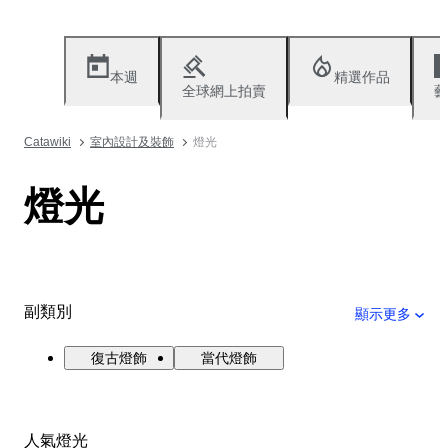
本週
精選作品
全球網上拍賣
藝
Catawiki
室內設計及裝飾
燈光
燈光
副類別
顯示更多
復古燈飾
當代燈飾
人氣燈光