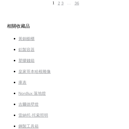
1
2
3
…
36
相關收藏品
黃銅櫥櫃
鋁製容器
塑膠錢箱
皇家哥本哈根雕像
庫表
Nordlux 落地燈
吉爾德壁燈
雷納托·托索照明
鋼製工具箱