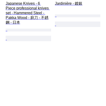
Japanese Knives - 6 
Jardinière - 鍍銀
Piece professional knives 
set - Hammered Steel - 
Pakka Wood - 廚刀 - 不銹
鋼 - 日本