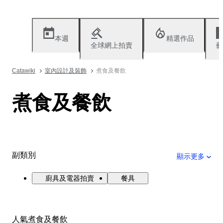
本週
精選作品
全球網上拍賣
藝
Catawiki
室內設計及裝飾
煮食及餐飲
煮食及餐飲
副類別
顯示更多
廚具及電器拍賣
餐具
人氣煮食及餐飲