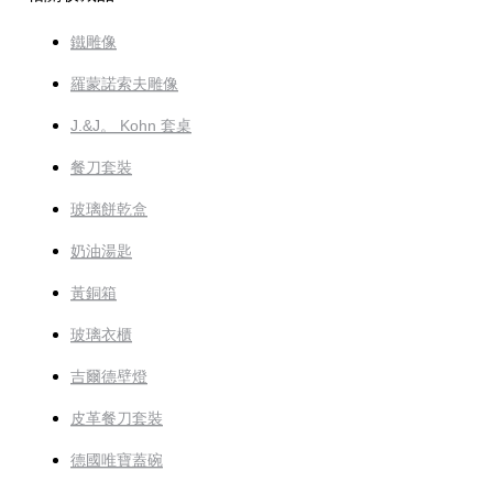
鐵雕像
羅蒙諾索夫雕像
J.&J。 Kohn 套桌
餐刀套裝
玻璃餅乾盒
奶油湯匙
黃銅箱
玻璃衣櫃
吉爾德壁燈
皮革餐刀套裝
德國唯寶蓋碗