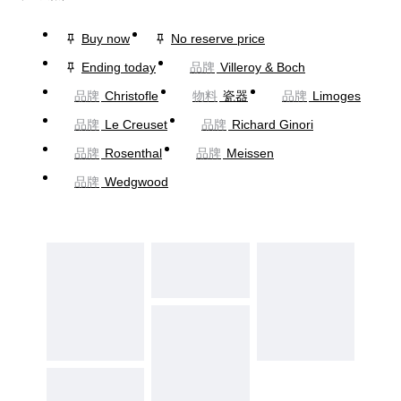
Buy now
No reserve price
Ending today
品牌
Villeroy & Boch
品牌
Christofle
物料
瓷器
品牌
Limoges
品牌
Le Creuset
品牌
Richard Ginori
品牌
Rosenthal
品牌
Meissen
品牌
Wedgwood