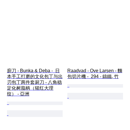
廚刀 - Bunka & Deba -  日
Raadvad - Ove Larsen - 麵
本手工打磨的文化包丁与出
包切片機 -  294 - 鑄鐵, 竹
刃包丁两件套厨刀 - 八角稳
定化树脂柄（猩红大理
纹） - 亞洲