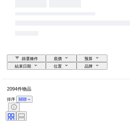
篩選條件
底價
预算
結束日期
位置
品牌
物品
原產國
物料
狀態
時期
款式
2094件物品
簽名
顏色
服裝尺碼
時代
廚刀類型
裝飾
排序
關聯
藝術家
原件/副本
出售者：
創作者
型號