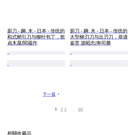
廚刀 - 鋼, 木 - 日本 - 传统的
廚刀 - 鋼, 木 - 日本 - 传统的
和式蛸引刀与柳叶包丁，歌
大型柳刃刀与出刃刀，恭请
貞木屋/関蔵作
鉴赏 源昭忠/寿司勝
下一頁
1
2
3
…
88
相關收藏品