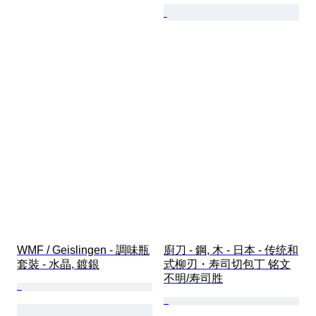
WMF / Geislingen - 調味瓶
廚刀 - 鋼, 木 - 日本 - 传统和
套裝 - 水晶, 鍍銀
式柳刃・寿司切包丁 铭文
不明/寿司胜