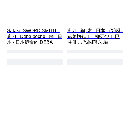
Satake SWORD SMITH - 
廚刀 - 鋼, 木 - 日本 - 传统和
廚刀 - Deba bōchō - 鋼 - 日
式菜切包丁・柳刃包丁 已
本 - 日本锻造的 DEBA
注册 吉光/関孫六 梅