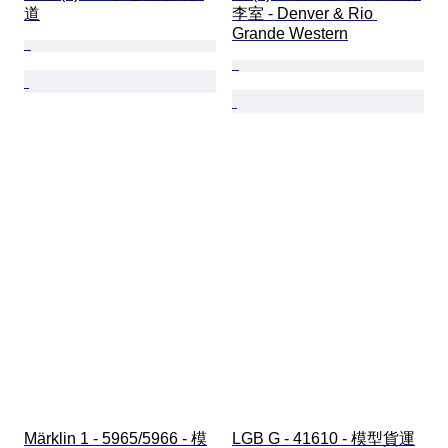
道
李室 - Denver & Rio 
Grande Western
Märklin 1 - 5965/5966 - 模
LGB G - 41610 - 模型貨運