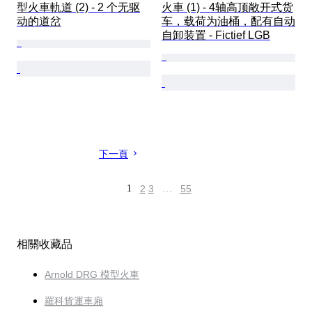
型火車軌道 (2) - 2 个无驱
火車 (1) - 4轴高顶敞开式货
动的道岔
车，载荷为油桶，配有自动
自卸装置 - Fictief LGB
下一頁
1
2
3
…
55
相關收藏品
Arnold DRG 模型火車
羅科貨運車廂