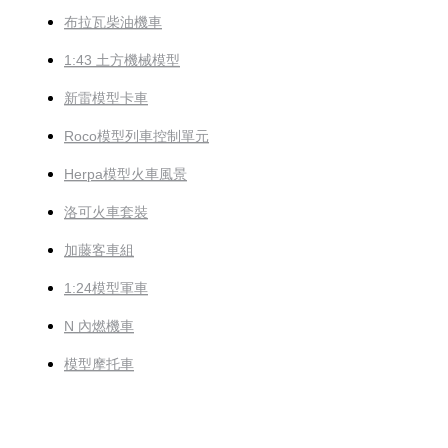
布拉瓦柴油機車
1:43 土方機械模型
新雷模型卡車
Roco模型列車控制單元
Herpa模型火車風景
洛可火車套裝
加藤客車組
1:24模型軍車
N 內燃機車
模型摩托車