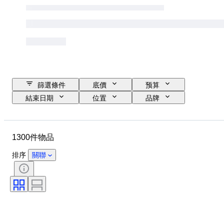
篩選條件
底價
预算
結束日期
位置
品牌
物品
原產國
物料
狀態
額外
時期
1300件物品
標題
款式
顏色
比例
控制
電源
排序
關聯
鐵路公司
時代
原件/副本