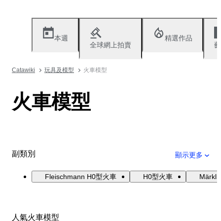
本週
精選作品
全球網上拍賣
藝
Catawiki
玩具及模型
火車模型
火車模型
副類別
顯示更多
Fleischmann H0型火車
H0型火車
Märk
人氣火車模型