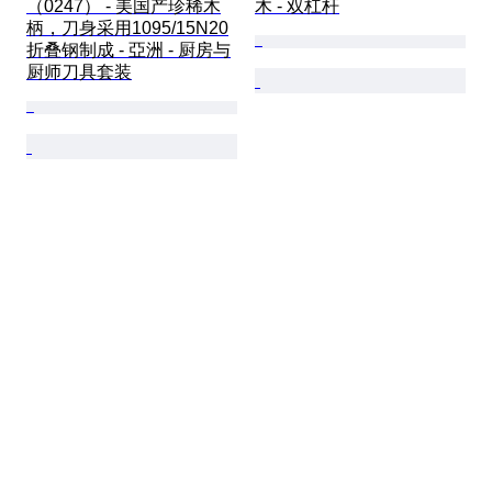
（0247） - 美国产珍稀木
木 - 双杠杆
柄，刀身采用1095/15N20
折叠钢制成 - 亞洲 - 厨房与
厨师刀具套装