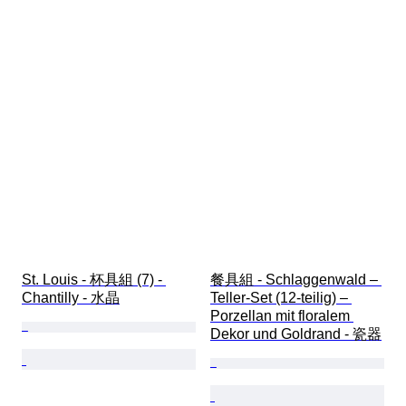
St. Louis - 杯具組 (7) - 
餐具組 - Schlaggenwald – 
Chantilly - 水晶
Teller-Set (12-teilig) – 
Porzellan mit floralem 
Dekor und Goldrand - 瓷器