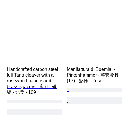
Handcrafted carbon steel 
Manifattura di Boemia  - 
full Tang cleaver with a 
Pirkenhammer - 整套餐具 
rosewood handle and 
(17) - 瓷器 - Rose
brass spacers - 廚刀 - 碳
钢 - 北美 - 109