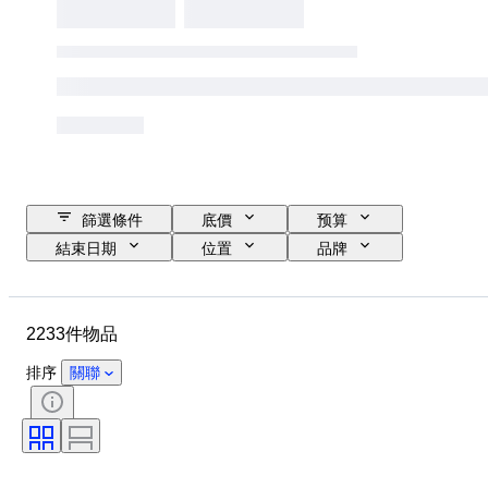
篩選條件
底價
预算
結束日期
位置
品牌
物品
原產國
物料
狀態
時期
款式
2233件物品
簽名
顏色
服裝尺碼
時代
廚刀類型
裝飾
排序
關聯
藝術家
原件/副本
出售者：
創作者
型號