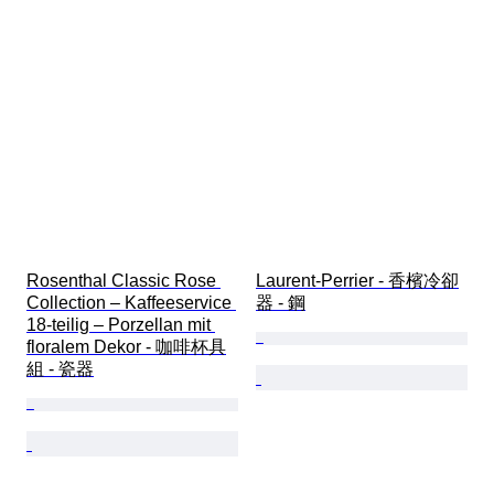
Rosenthal Classic Rose 
Laurent-Perrier - 香檳冷卻
Collection – Kaffeeservice 
器 - 鋼
18-teilig – Porzellan mit 
floralem Dekor - 咖啡杯具
組 - 瓷器