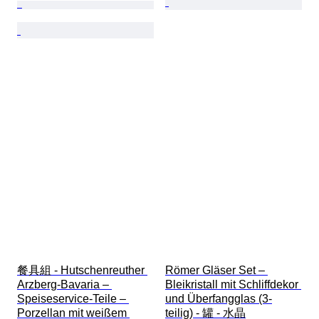
餐具組 - Hutschenreuther 
Römer Gläser Set – 
Arzberg-Bavaria – 
Bleikristall mit Schliffdekor 
Speiseservice-Teile – 
und Überfangglas (3-
Porzellan mit weißem 
teilig) - 罐 - 水晶