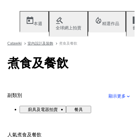
本週
精選作品
全球網上拍賣
藝
Catawiki
室內設計及裝飾
煮食及餐飲
煮食及餐飲
副類別
顯示更多
廚具及電器拍賣
餐具
人氣煮食及餐飲