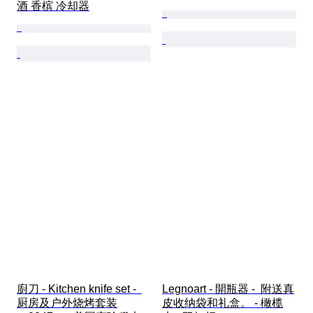
酒 香槟 冷却器
廚刀 - Kitchen knife set -  
Legnoart - 開瓶器 -  附送真
厨房及户外烧烤套装
皮收纳袋和礼盒。 - 橄榄