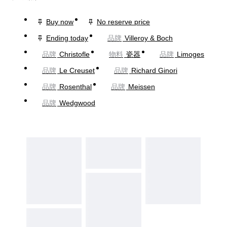
Buy now
No reserve price
Ending today
品牌
Villeroy & Boch
品牌
Christofle
物料
瓷器
品牌
Limoges
品牌
Le Creuset
品牌
Richard Ginori
品牌
Rosenthal
品牌
Meissen
品牌
Wedgwood