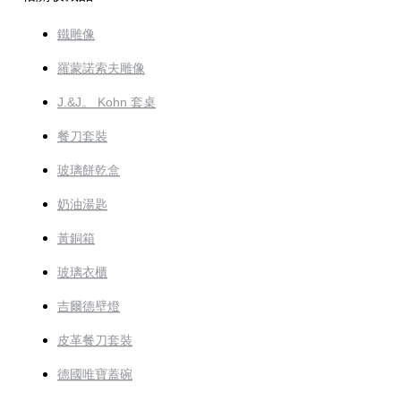
鐵雕像
羅蒙諾索夫雕像
J.&J。 Kohn 套桌
餐刀套裝
玻璃餅乾盒
奶油湯匙
黃銅箱
玻璃衣櫃
吉爾德壁燈
皮革餐刀套裝
德國唯寶蓋碗