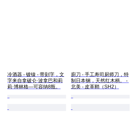
冷酒器 - 镀镍 - 带刻字，文
廚刀 - 手工寿司厨师刀，特
字来自拿破仑·波拿巴和莉
制日本钢，天然红木柄。 - 
莉·博林格—可容纳8瓶。
北美 - 皮革鞘（SH2）