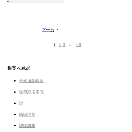
下一頁
1
2
3
…
66
相關收藏品
卡波迪蒙特圖
雕塑家居靈感
罐
絲絨沙發
塑膠錢箱