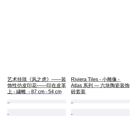
艺术挂毯《风之虎》——装
Riviera Tiles - 小雕像 - 
饰性仿皮印花——印在皮革
Atlas 系列 — 六块陶瓷装饰
上 - 繡帷  - 87 cm - 54 cm
砖套装