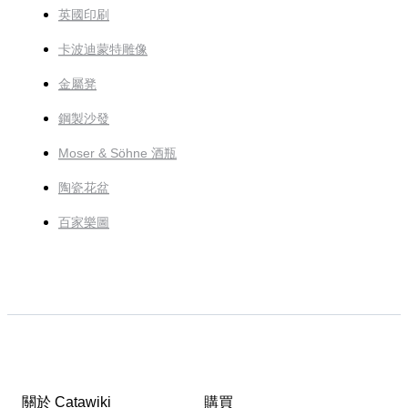
英國印刷
卡波迪蒙特雕像
金屬凳
鋼製沙發
Moser & Söhne 酒瓶
陶瓷花盆
百家樂圖
關於 Catawiki
購買