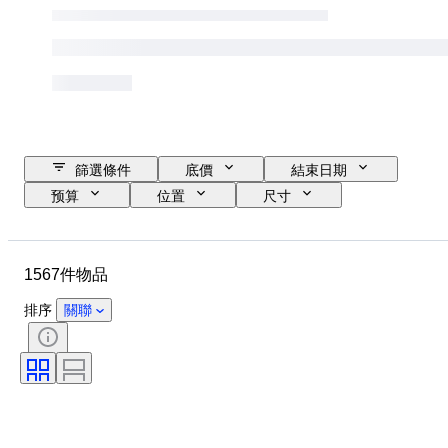
篩選條件
底價
結束日期
预算
位置
尺寸
尺寸
品牌
物品
原產國
物料
性別
1567件物品
狀態
時期
證明
標題
款式
技術
排序
關聯
簽名
版
顏色
時代
出售者：
藝術家
原件/副本
電力儲備
創作者
型號