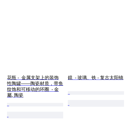
花瓶 -  金属支架上的装饰
鏡  - 玻璃、铁 - 复古太阳镜
性陶罐——陶瓷材质，带鱼
纹饰和可移动的环圈  - 金
屬, 陶瓷