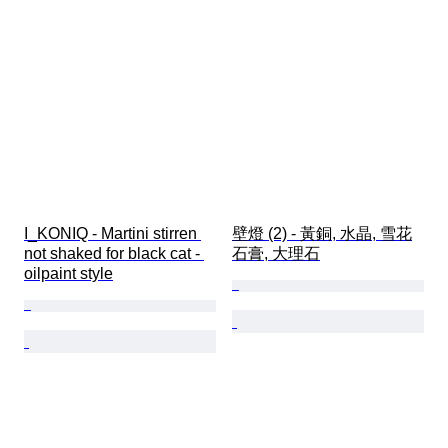
I_KONIQ - Martini stirren 
壁燈 (2) - 黃銅, 水晶, 雪花
not shaked for black cat - 
石膏, 大理石
oilpaint style