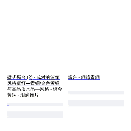
壁式燭台 (2) - 成对的篮筐
燭台 - 銅綠青銅
风格壁灯—青铜/金色黄铜
与高品质水晶—风格 - 鍍金
黃銅 - 泪滴饰片