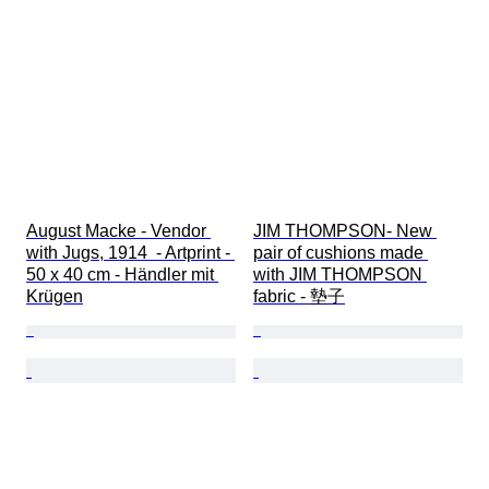
August Macke - Vendor 
JIM THOMPSON- New 
with Jugs, 1914  - Artprint - 
pair of cushions made 
50 x 40 cm - Händler mit 
with JIM THOMPSON 
Krügen
fabric - 墊子