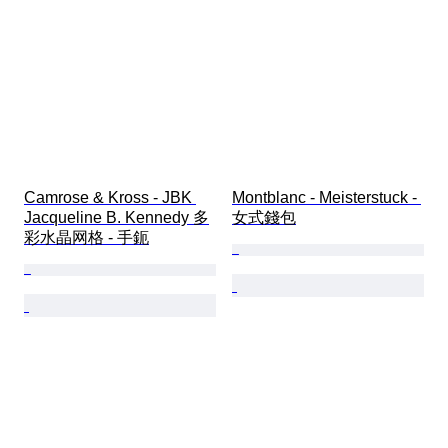
Camrose & Kross - JBK 
Montblanc - Meisterstuck - 
Jacqueline B. Kennedy 多
女式錢包
彩水晶网格 - 手鈪