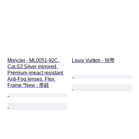
Moncler - ML0051-92C, 
Louis Vuitton - 領帶
Cat.S3 Silver mirrored, 
Premium impact resistant 
Anti-Fog lenses, Flex 
Frame *New - 墨鏡