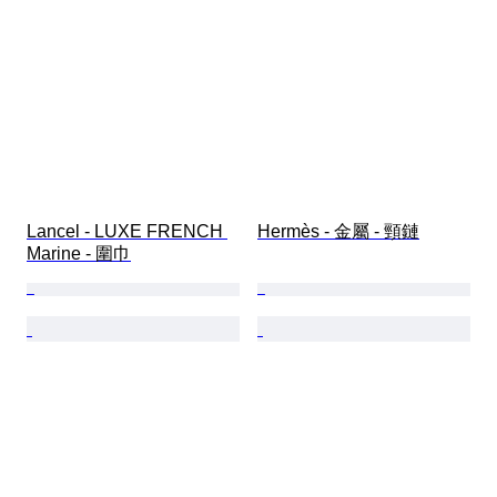
Lancel - LUXE FRENCH 
Hermès - 金屬 - 頸鏈
Marine - 圍巾