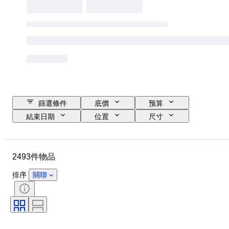
篩選條件
底價
预算
結束日期
位置
尺寸
品牌
物品
原產國
物料
性別
狀態
2493件物品
時期
寶石
證明
細度
款式
顏色
排序
關聯
服裝尺碼
切割
物品尺碼
圖案
包括配件
鑽石類型
Size
時代
創作者
型號