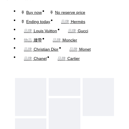
Buy now
No reserve price
Ending today
品牌
Hermès
品牌
Louis Vuitton
品牌
Gucci
物品
腰帶
品牌
Moncler
品牌
Christian Dior
品牌
Monet
品牌
Chanel
品牌
Cartier