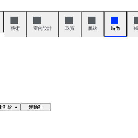
藝術
室內設計
珠寶
腕錶
時尚
士鞋款
運動鞋