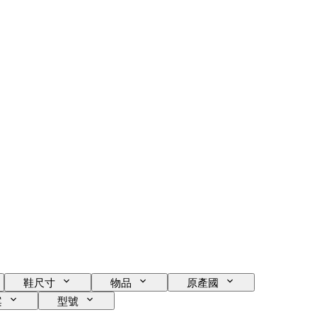
鞋尺寸
物品
原產國
案
型號