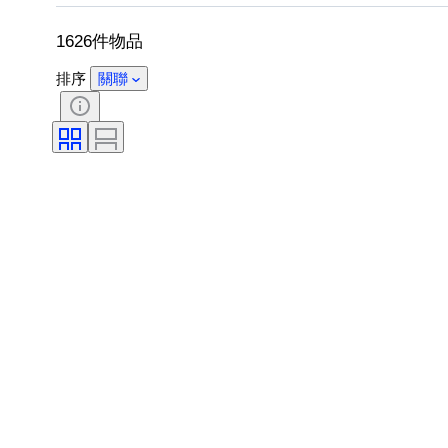
1626件物品
排序
關聯