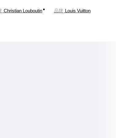
牌
Christian Louboutin
品牌
Louis Vuitton