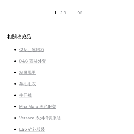
1
2
3
…
96
相關收藏品
傑尼亞連帽衫
D&G 西裝外套
粘膠馬甲
羊毛毛衣
牛仔褲
Max Mara 黑色服裝
Versace 系列棉質服裝
Etro 碎花服裝