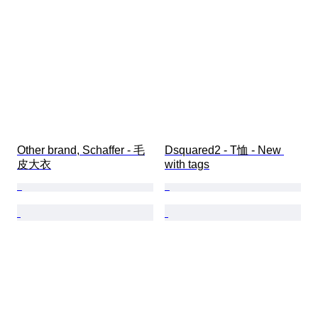
Other brand, Schaffer - 毛
Dsquared2 - T恤 - New 
皮大衣
with tags