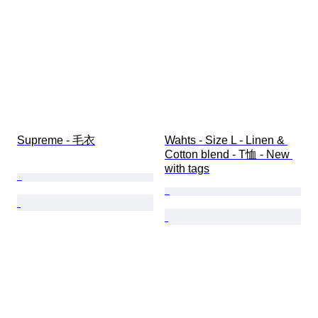
Supreme - 毛衣
Wahts - Size L - Linen & 
Cotton blend - T恤 - New 
with tags