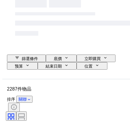
篩選條件
底價
立即購買
预算
結束日期
位置
品牌
物品
原產國
物料
性別
狀態
2287件物品
時期
款式
顏色
服裝尺碼
物品尺碼
時代
排序
關聯
圖案
襯衫領口尺寸
包括配件
鞋尺寸