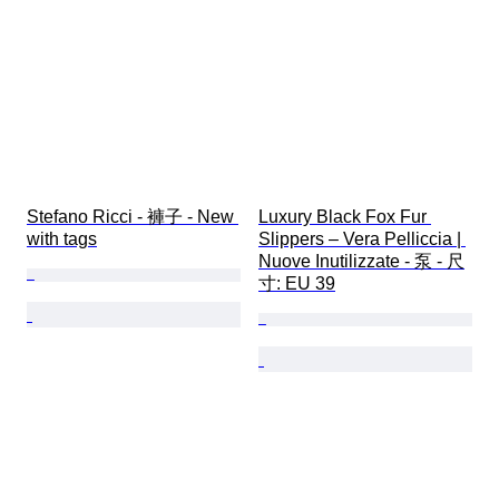
Stefano Ricci - 褲子 - New 
Luxury Black Fox Fur 
with tags
Slippers – Vera Pelliccia | 
Nuove Inutilizzate - 泵 - 尺
寸: EU 39