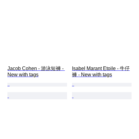
Jacob Cohen - 游泳短褲 - 
Isabel Marant Etoile - 牛仔
New with tags
褲 - New with tags