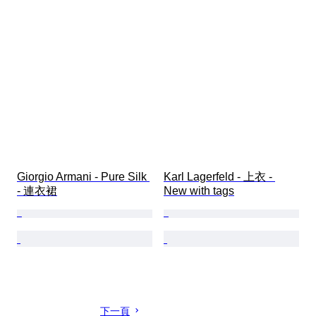
Giorgio Armani - Pure Silk 
Karl Lagerfeld - 上衣 - 
- 連衣裙
New with tags
下一頁