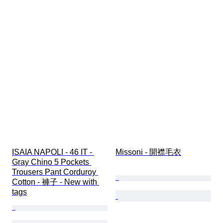
ISAIA NAPOLI - 46 IT - 
Missoni - 開襟毛衣
Gray Chino 5 Pockets 
Trousers Pant Corduroy 
Cotton - 褲子 - New with 
tags