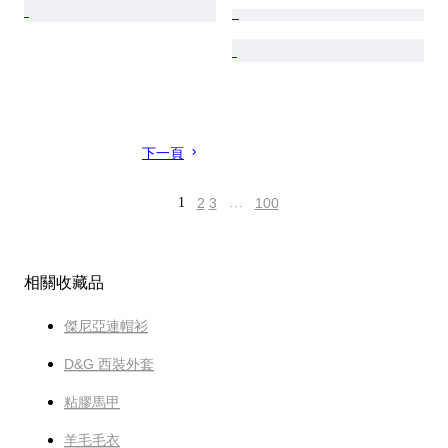
下一頁
1
2
3
…
100
相關收藏品
傑尼亞連帽衫
D&G 西裝外套
粘膠馬甲
羊毛毛衣