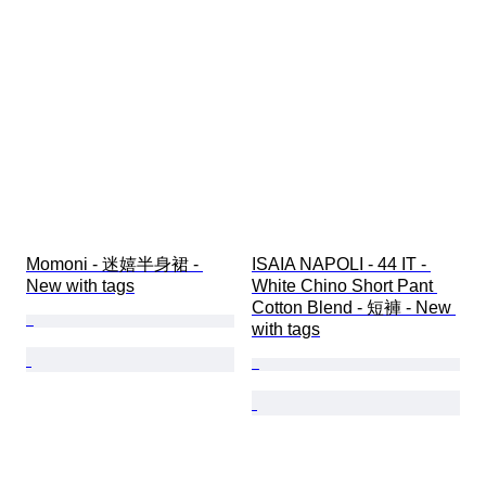
Momoni - 迷嬉半身裙 - 
ISAIA NAPOLI - 44 IT - 
New with tags
White Chino Short Pant 
Cotton Blend - 短褲 - New 
with tags