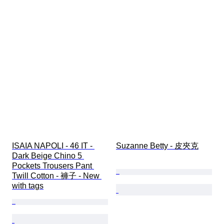
ISAIA NAPOLI - 46 IT - 
Suzanne Betty - 皮夾克
Dark Beige Chino 5 
Pockets Trousers Pant 
Twill Cotton - 褲子 - New 
with tags