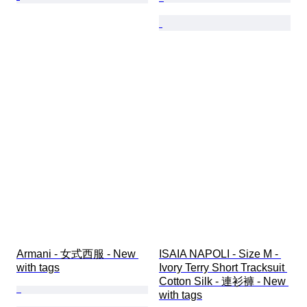
Armani - 女式西服 - New 
ISAIA NAPOLI - Size M - 
with tags
Ivory Terry Short Tracksuit 
Cotton Silk - 連衫褲 - New 
with tags