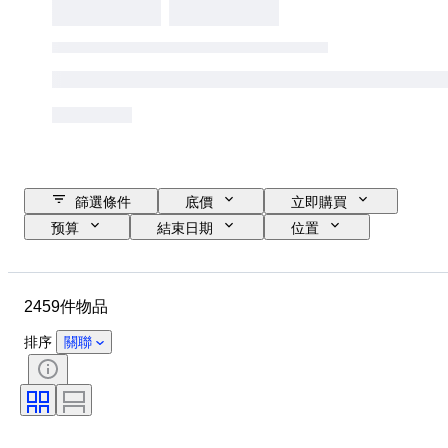
篩選條件
底價
立即購買
预算
結束日期
位置
品牌
物品
原產國
物料
性別
狀態
2459件物品
時期
款式
顏色
服裝尺碼
物品尺碼
時代
排序
關聯
圖案
襯衫領口尺寸
包括配件
鞋尺寸