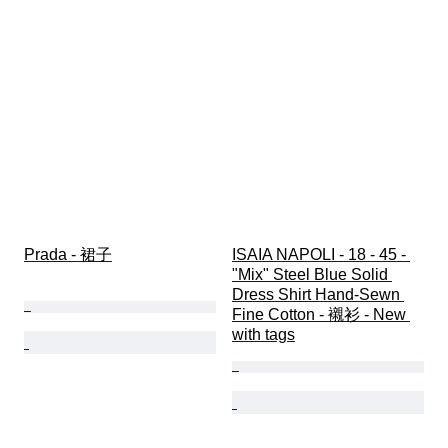
Prada - 裙子
ISAIA NAPOLI - 18 - 45 - 
"Mix" Steel Blue Solid 
Dress Shirt Hand-Sewn 
Fine Cotton - 襯衫 - New 
with tags