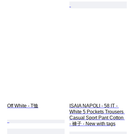
Off White - T恤
ISAIA NAPOLI - 58 IT - 
White 5 Pockets Trousers 
Casual Sport Pant Cotton 
- 褲子 - New with tags