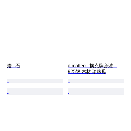
燈 - 石
d.matteo - 撲克牌套裝 - 
925银 木材 珍珠母