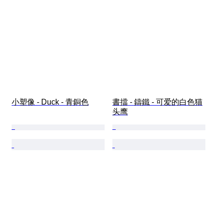
小塑像 - Duck - 青銅色
書擋 - 鑄鐵 - 可爱的白色猫
头鹰