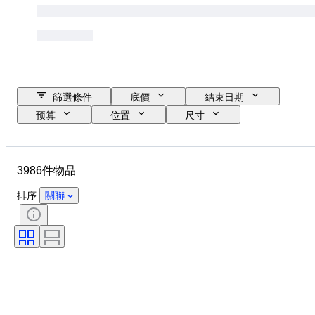
篩選條件
底價
結束日期
预算
位置
尺寸
尺寸
品牌
物品
原產國
物料
性別
3986件物品
狀態
時期
證明
款式
技術
簽名
排序
關聯
顏色
錶芯
原件/副本
時代
成長風格
出售者：
療程
電力儲備
自鳴鐘
標本