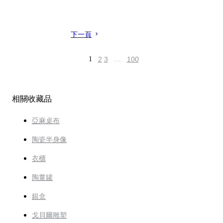
下一頁
1
2
3
…
100
相關收藏品
亞麻桌布
陶瓷半身像
衣櫃
陶薑罐
銀盒
戈貝爾雕塑