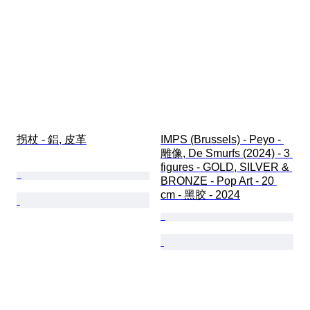
拐杖 - 鋁, 皮革
IMPS (Brussels) - Peyo - 
雕像, De Smurfs (2024) - 3 
figures - GOLD, SILVER & 
BRONZE - Pop Art - 20 
cm - 黑胶 - 2024