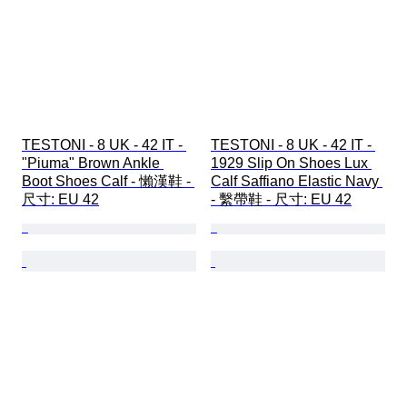
TESTONI - 8 UK - 42 IT - 
TESTONI - 8 UK - 42 IT - 
"Piuma" Brown Ankle 
1929 Slip On Shoes Lux 
Boot Shoes Calf - 懶漢鞋 - 
Calf Saffiano Elastic Navy 
尺寸: EU 42
- 繫帶鞋 - 尺寸: EU 42