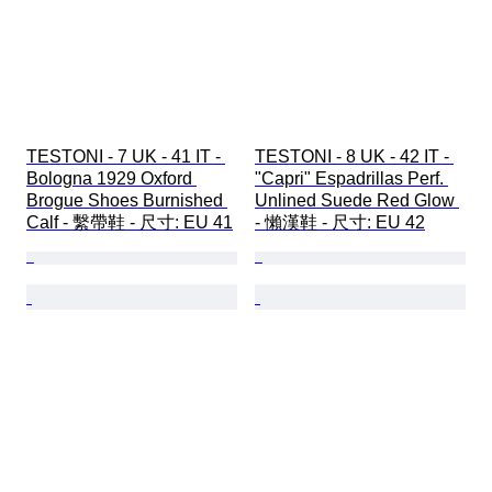
TESTONI - 7 UK - 41 IT - 
TESTONI - 8 UK - 42 IT - 
Bologna 1929 Oxford 
"Capri" Espadrillas Perf. 
Brogue Shoes Burnished 
Unlined Suede Red Glow 
Calf - 繫帶鞋 - 尺寸: EU 41
- 懶漢鞋 - 尺寸: EU 42