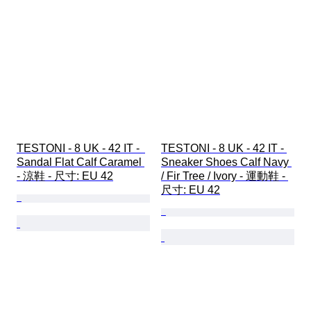
TESTONI - 8 UK - 42 IT -  
TESTONI - 8 UK - 42 IT - 
Sandal Flat Calf Caramel 
Sneaker Shoes Calf Navy 
- 涼鞋 - 尺寸: EU 42
/ Fir Tree / Ivory - 運動鞋 - 
尺寸: EU 42