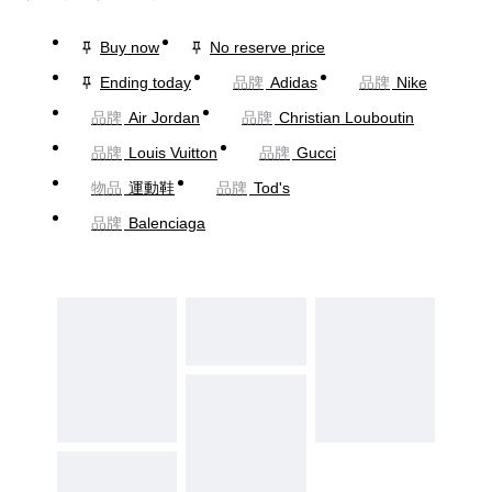
Buy now
No reserve price
Ending today
品牌
Adidas
品牌
Nike
品牌
Air Jordan
品牌
Christian Louboutin
品牌
Louis Vuitton
品牌
Gucci
物品
運動鞋
品牌
Tod's
品牌
Balenciaga