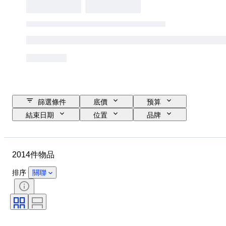
篩選條件
底價
预算
結束日期
位置
品牌
鞋尺寸
物品
原產國
物料
性別
狀態
2014件物品
簽名
顏色
時代
包括配件
圖案
型號
排序
關聯