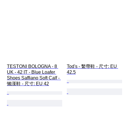
TESTONI BOLOGNA - 8 
Tod's - 繫帶鞋 - 尺寸: EU 
UK - 42 IT - Blue Loafer 
42.5
Shoes Saffiano Soft Calf - 
懶漢鞋 - 尺寸: EU 42