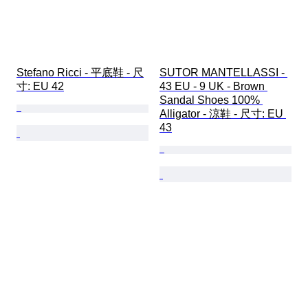
Stefano Ricci - 平底鞋 - 尺
SUTOR MANTELLASSI - 
寸: EU 42
43 EU - 9 UK - Brown 
Sandal Shoes 100% 
Alligator - 涼鞋 - 尺寸: EU 
43