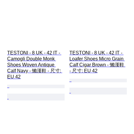
TESTONI - 8 UK - 42 IT - 
TESTONI - 8 UK - 42 IT - 
Camogli Double Monk 
Loafer Shoes Micro Grain 
Shoes Woven Antique 
Calf Cigar Brown - 懶漢鞋 
Calf Navy - 懶漢鞋 - 尺寸: 
- 尺寸: EU 42
EU 42