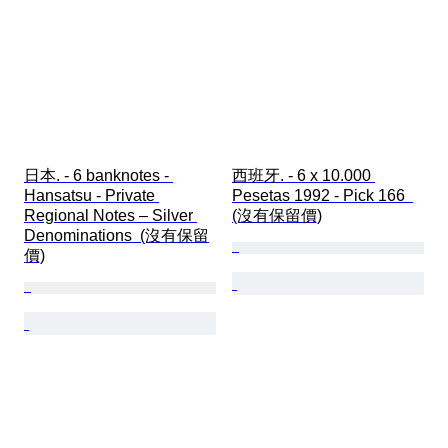
日本. - 6 banknotes - 
西班牙. - 6 x 10.000 
Hansatsu - Private 
Pesetas 1992 - Pick 166  
Regional Notes – Silver 
(沒有保留價)
Denominations  (沒有保留
價)