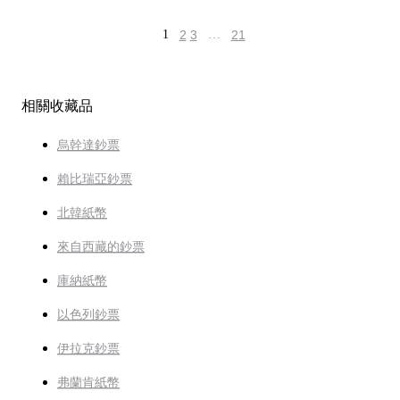
1
2
3
…
21
相關收藏品
烏幹達鈔票
賴比瑞亞鈔票
北韓紙幣
來自西藏的鈔票
庫納紙幣
以色列鈔票
伊拉克鈔票
弗蘭肯紙幣