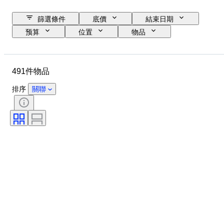
篩選條件
底價
結束日期
预算
位置
物品
原產國
狀態
證明
標題
貨幣
時代
491件物品
排序
關聯