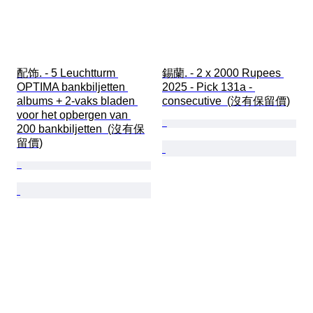
配饰. - 5 Leuchtturm 
錫蘭. - 2 x 2000 Rupees 
OPTIMA bankbiljetten 
2025 - Pick 131a - 
albums + 2-vaks bladen 
consecutive  (沒有保留價)
voor het opbergen van 
200 bankbiljetten  (沒有保
留價)