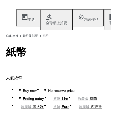
本週
精選作品
全球網上拍賣
藝
Catawiki
錢幣及郵票
紙幣
紙幣
人氣紙幣
Buy now
No reserve price
Ending today
貨幣
Lire
原產國
荷蘭
原產國
義大利
貨幣
Euro
原產國
西班牙