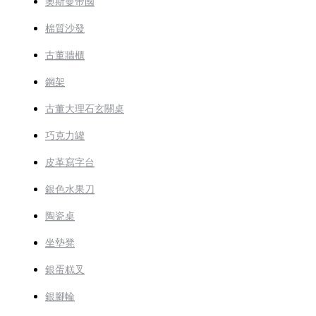
奧斯曼帝國
棉質沙發
古董牆櫃
鋼架
古董大理石玄關桌
巧克力罐
皮革寫字台
銀色水果刀
陶瓷桌
坐墊凳
銀蛋糕叉
銀腳輪