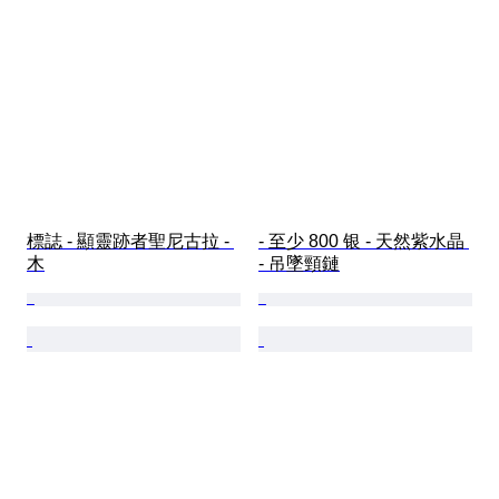
標誌 - 顯靈跡者聖尼古拉 - 
- 至少 800 银 - 天然紫水晶 
木
- 吊墜頸鏈