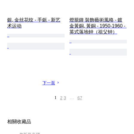
銀, 金丝花纹 - 手鈪 - 新艺
燈籠鐘 裝飾藝術風格 - 鍍
术运动
金黃銅, 黃銅 - 1950-1960 - 
英式落地钟（祖父钟）
下一頁
1
2
3
…
67
相關收藏品