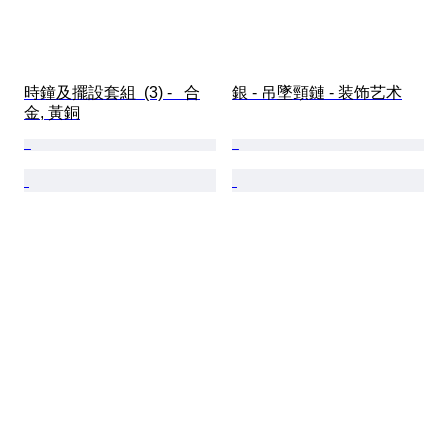
時鐘及擺設套組  (3) -   合
銀 - 吊墜頸鏈 - 装饰艺术
金, 黃銅