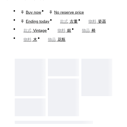
Buy now
No reserve price
Ending today
款式
古董
物料
瓷器
款式
Vintage
物料
銀
物品
椅
物料
木
物品
花瓶