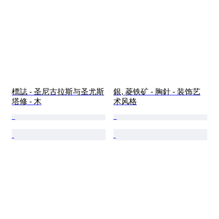
標誌 - 圣尼古拉斯与圣尤斯
銀, 菱铁矿 - 胸針 - 装饰艺
塔修 - 木
术风格