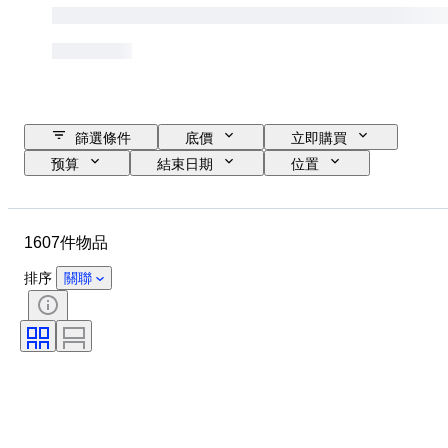
篩選條件
底價
立即購買
预算
結束日期
位置
尺寸
尺寸
品牌
物品
原產國
物料
1607件物品
性別
狀態
時期
證明
標題
款式
排序
關聯
簽名
顏色
錶芯
自鳴鐘
時鐘類型
電力儲備
錶殼直徑
原件/副本
時代
創作者
原產地