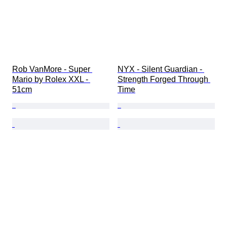
Rob VanMore - Super 
NYX - Silent Guardian - 
Mario by Rolex XXL - 
Strength Forged Through 
51cm
Time