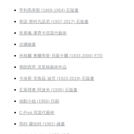
亨利馬蒂斯 (1869-1954) 石版畫
蒂諾·斯特凡諾尼 (1937-2017) 石版畫
朱塞佩·潘齊卡現當代藝術
吉娜繪畫
米格爾·奧爾蒂斯·貝羅卡爾 (1933-2006) 打印
弗朗西恩·克里格藝術作品
卡洛斯·克魯茲-迪茨 (1923-2019) 石版畫
瓦萊裡奧·阿達米 (1935) 石版畫
抽動小姐 (1956) 印刷
C-Print 現當代藝術
馬特·蘭伯特 (1981) 繪畫