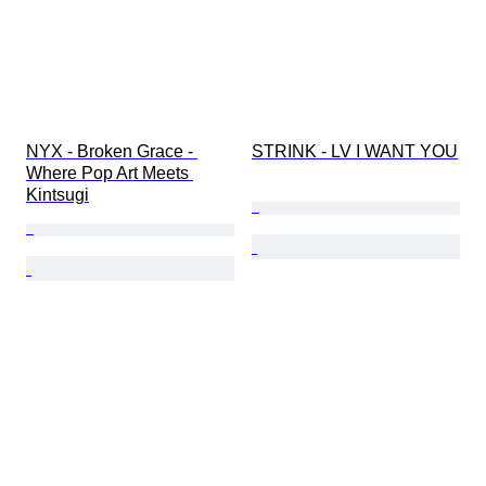
NYX - Broken Grace - 
STRINK - LV I WANT YOU
Where Pop Art Meets 
Kintsugi