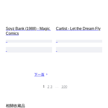
Soyz Bank (1988) - Magic 
Cartist - Let the Dream Fly
Comics
下一頁
1
2
3
…
100
相關收藏品