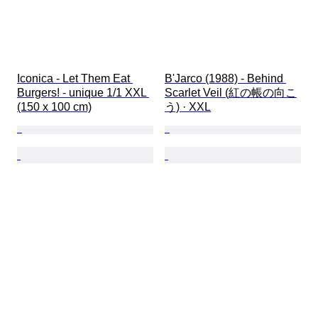
Iconica - Let Them Eat 
B'Jarco (1988) - Behind 
Burgers! - unique 1/1 XXL 
Scarlet Veil (紅の帳の向こ
(150 x 100 cm)
う) · XXL