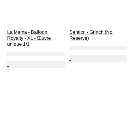
La Mama - Balloon 
Santicri - Grinch (No 
Royalty - XL - Œuvre 
Reserve)
unique 1/1