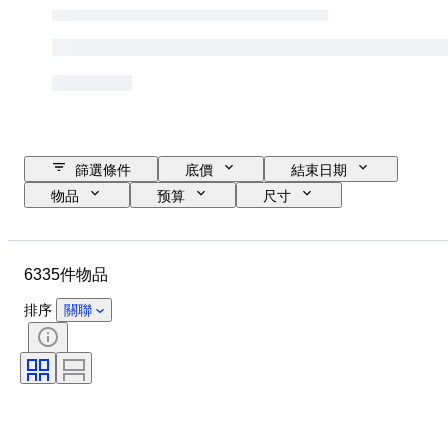
篩選條件
底價
結束日期
物品
预算
尺寸
款式
技術
藝術家
位置
標題
時期
6335件物品
簽名
顏色
出售者：
版
排序
關聯