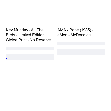
Kev Munday - All The 
AMA • Pope (1985) - 
Birds - Limited Edition 
aMen - McDonald's
Giclee Print - No Reserve