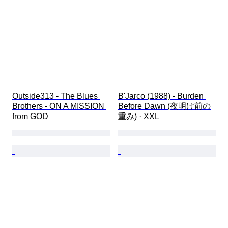
Outside313 - The Blues 
B'Jarco (1988) - Burden 
Brothers - ON A MISSION 
Before Dawn (夜明け前の
from GOD
重み) · XXL