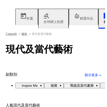
本週
精選作品
全球網上拍賣
藝
Catawiki
藝術
現代及當代藝術
現代及當代藝術
副類別
顯示更多
Inspire Me
個展
戰後及當代畫廊
人氣現代及當代藝術