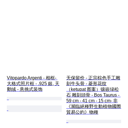
Vitopardo Argenti - 相框- 
无保留价 - 正宗棕色手工雕
大格式照片框 - .925 銀, 天
刻牛头骨 - 菱形花纹
鹅绒 - 悬挑式装饰
（ketupat 图案）镶嵌绿松
石 雕刻頭骨 - Bos Taurus - 
59 cm - 41 cm - 15 cm- 非
《瀕臨絕種野生動植物國際
貿易公約》物種