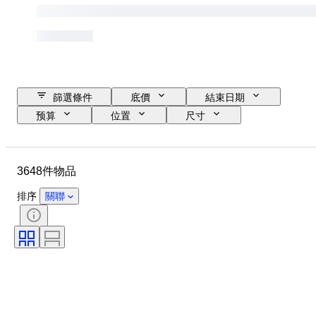
篩選條件
底價
結束日期
预算
位置
尺寸
尺寸
品牌
物品
原產國
物料
性別
3648件物品
狀態
時期
證明
款式
技術
簽名
排序
關聯
顏色
錶芯
原件/副本
時代
成長風格
出售者：
電力儲備
自鳴鐘
療程
標本