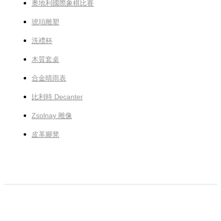
奧地利國際象棋比賽
琥珀雕塑
洗禮杯
木質套桌
合金晴雨表
比利時 Decanter
Zsolnay 雕像
皮革腳凳