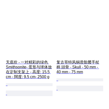
无底价 - 一对精彩的绿色 
复古哥特风铜质骷髅手杖
Smithsonite- 蛋形与球体放
柄 頭骨 - Skull - 50 mm - 
在定制支架上 - 高度: 15.5 
40 mm - 75 mm
cm - 闊度: 9.5 cm- 2500 g