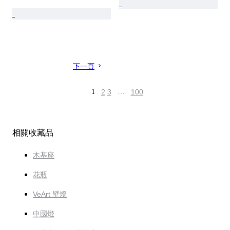
下一頁
1
2
3
…
100
相關收藏品
木基座
花瓶
VeArt 壁燈
中國燈